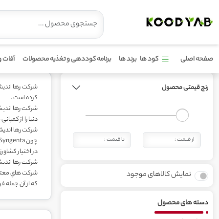
محصولات برند یوروسالیدز
صفحه اصلی
کود ها
برند ها
برنامه کوددهی و تغذیه محصولات
آفات و
شرکت رها اندیش کاوان در سال 1386 در شهر گرگان تا
رنج قیمتی محصول
کرده است .
شرکت رها اندیش
دنیا را از کمپان
در اختیار کشاورز
شركت رها انديش
نمایش کالاهای موجود
كه از آن جمله ف
دسته های محصول