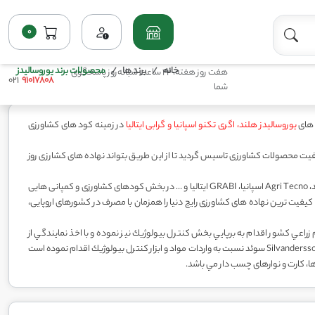
0
خانه
برند ها
محصولات برند یوروسالیدز
هفت روز هفته، 24 ساعت شبانه‌روز پاسخگوی
021
91017808
شما
یوروسالیدز هلند، اگری تکنو اسپانیا و گرابی ایتالیا
در زمینه کود های کشاورزی
یت محصولات کشاورزی تاسیس گردید تا از این طریق بتواند نهاده های کشارزی روز
شرکت رها اندیش کاوان با دریافت نمایندگی انحصاری از کمپانی های معتبر اروپایی همچون Eurosolids هلند، Agri Tecno اسپانیا، GRABI ایتالیا و ... در بخش کودهای کشاورزی و کمپانی هایی
زی، گلچینی از بهترین و با کیفیت ترین نهاده های کشاورزی رایج دنیا را همزمان با مصرف در کشورهای اروپایی،
عي كشور اقدام به برپايي بخش كنترل بيولوژيك نيز نموده و با اخذ نمايندگي از
شركت هاي معتبر جهاني از قبيل Shinetso ژاپن ، Econex اسپانيا، Sedq اسپانيا، Catch Clear كره جنوبي، Silvandersson سوئد نسبت به واردات مواد و ابزار كنترل بيولوژيك اقدام نموده است
ها، کارت و نوارهای چسب دار مي باشد.