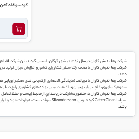
کود سولفات آهن ي
شرکت رها اندیش کاوان در سال 1386 در شهر گرگان تاسیس گردید. این شرکت اقدام به اخذ نمایندگی برند های
شرکت رها اندیش کاوان با هدف ارتقا سطح کشاورزی کشور و افزایش میزان تولید در واح
دهد.
سموم کشاورزی، گلچینی از بهترین و با کیفیت ترین نهاده های کشاورزی رایج دنیا را ه
اسپانيا، Catch Clear كره جنوبي، ndersson
باشد.