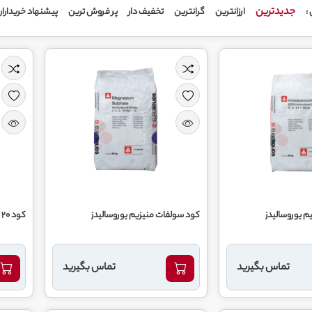
جدیدترین
ارزانترین
گرانترین
تخفیف دار
پر فروش ترین
پیشنهاد خریدارا
:
م يوروساليدز
کود سولفات منیزیم يوروساليدز
کود 20 20 20 یوروسالیدز
تماس بگیرید
تماس بگیرید