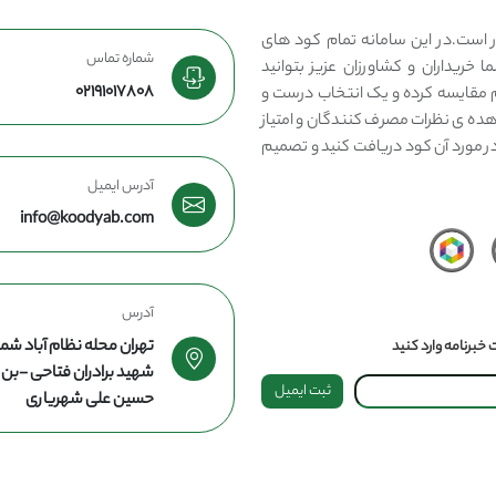
 است.در این سامانه تمام کود های
شماره تماس
 خریداران و کشاورزان عزیز بتوانید
02191017808
مقایسه کرده و یک انتخاب درست و
هده ی نظرات مصرف کنندگان و امتیاز
در مورد آن کود دریافت کنید و تصمیم
آدرس ایمیل
info@koodyab.com
آدرس
تهران محله نظام آباد شما
خبرنامه وارد کنید
شهید برادران فتاحی -ب
ثبت ایمیل
حسین علی شهریاری