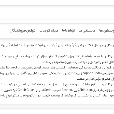
 بیماری ها
دانستنی ها
ارتباط با ما
درباره کودیاب
قوانین فروشندگان
سیس گردید. این شرکت اقدام به اخذ نمایندگی برند های
 کاوان با هدف ارتقا سطح کشاورزی کشور و افزایش میزان تولید در واحد سطح و بهبود کیف
ی های معتبر خریداری و در اختيار کشاورزان محترم قرار دهد.
چون Syngenta سوییس، Nippon Soda ژاپن، ISK ژاپن و ... در بخش سموم کشاور
ان محترم ایرانی قرار می دهد.
 كاوان به منظور مشاركت در پاسداري از محيط زيست و حفظ تعادل طبيعي در اكوسيستم زرا
رمون هاي اختلال در جفت يابي كرم خراط، كرم سيب، خوشه خوار انگور و آفات ديگر، انواع تله 