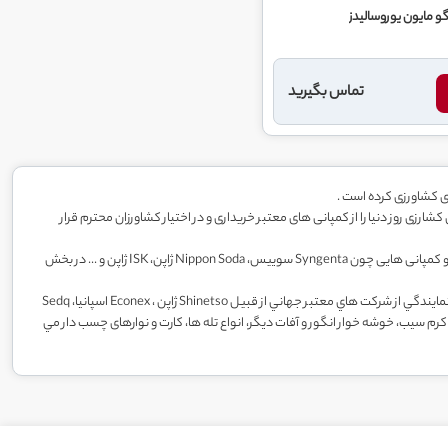
و مایون يوروساليدز
تماس بگیرید
ی کشاورزی کرده است .
ی روز دنیا را از کمپانی های معتبر خریداری و در اختيار کشاورزان محترم قرار
شرکت رها اندیش کاوان با دریافت نمایندگی انحصاری از کمپانی های معتبر اروپایی همچون Eurosolids هلند، Agri Tecno اسپانیا، GRABI ایتالیا و ... در بخش کودهای کشاورزی و کمپانی هایی چون Syngenta سوییس، Nippon Soda ژاپن، ISK ژاپن و ... در بخش
شركت رها انديش كاوان به منظور مشاركت در پاسداري از محيط زيست و حفظ تعادل طبيعي در اكوسيستم زراعي كشور اقدام به برپايي بخش كنترل بيولوژيك نيز نموده و با اخذ نمايندگي از شركت هاي معتبر جهاني از قبيل Shinetso ژاپن ، Econex اسپانيا، Sedq
فت يابي كرم خراط، كرم سيب، خوشه خوار انگور و آفات ديگر، انواع تله ها، کارت و نوارهای چسب دار مي