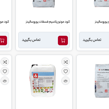
 يوروساليدز
کود مونو پتاسیم فسفات يوروساليدز
کود مون
تماس بگیرید
تماس بگیرید