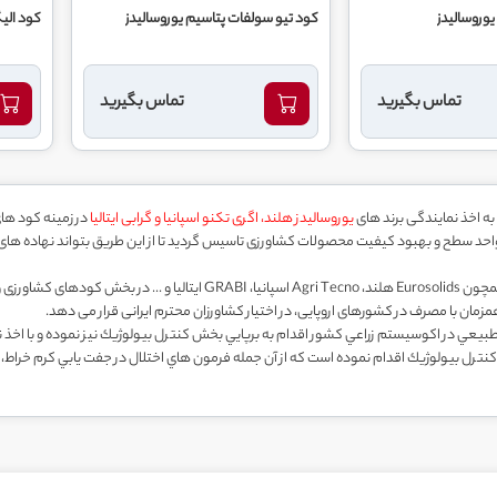
وروساليدز
کود تيو سولفات پتاسيم يوروساليدز
کود الیگ
تماس بگیرید
تماس بگیرید
یوروسالیدز هلند، اگری تکنو اسپانیا و گرابی ایتالیا
در زمینه کود ها
د سطح و بهبود کیفیت محصولات کشاورزی تاسیس گردید تا از این طریق بتواند نهاده های کشارز
مزمان با مصرف در کشورهای اروپایی، در اختیار کشاورزان محترم ایرانی قرار می دهد.
Silva سوئد نسبت به واردات مواد و ابزار كنترل بيولوژيك اقدام نموده است كه از آن جمله فرمون هاي اختلال در ج