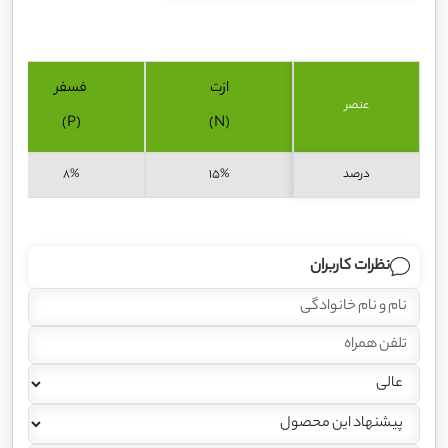
ازت
فسفر
عنصر
(P)
(N)
درصد
15%
8%
نظرات کاربران