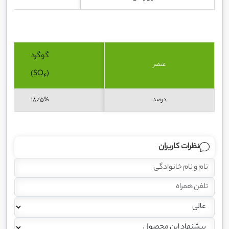
گوگرد
عنصر
)
(SO
4
درصد
18/5%
نظرات کاربران