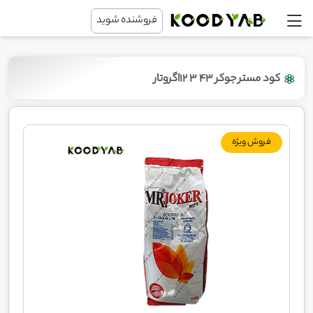
فروشنده شوید
کود مستر جوکر 43 3 12اگروتار
فروش ویژه