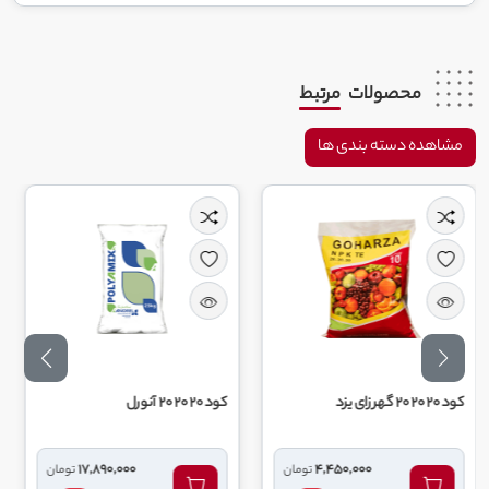
محصولات
مرتبط
مشاهده دسته بندی ها
کود 20 20 20 آنورل
کود30 5 15 آنورل
17,890,000
4,450,000
تومان
تومان