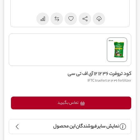
کود تروفرت 36 12 12 آی اف تی سی
IFTC truefert 12 12 36 fertilizer
تماس بگیرید
نمایش سایر فروشندگان این محصول