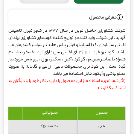
معرفی محصول
شرکت کشاورزی حاصل نوین در سال 1377 در شهر تهران تاسیس
گردید . این شرکت وارد کننده و توزیع کننده کودهای کشاورزی برند آی
اف تی سی اردن ، کدا اسپانیا و فرتی پلاس هلند در سراسر کشورمان می
باشد . کود ترو فرت 12 12 36 آی اف تی سی دارای ازت ، فسفر ، پتاسیم
همراه با عناصر منیزیم ، گوگرد ، آهن ، منگنز ، روی ، بر و مس مورد نیاز
گیاه است . این کود برای محصولات باغی ، زراعی و گلخانه به صورت
محلولپاشی و آبکود قابل استفاده می باشد .
(اگر شما تجربه استفاده از این محصول را دارید، نظر خود را با دیگران به
اشتراک بگذارید)
محصول
محلولپاشی
باغی
1- 3 Kg/1000
10 – 20 Kg/ha