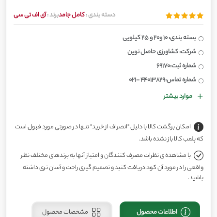
دسته بندی :
کامل جامد
برند :
آی اف تی سی
بسته بندی: 10 و20 و 25 کیلویی
شرکت: کشاورزی حاصل نوین
شماره ثبت:69170
شماره تماس:44013829 -021
موارد بیشتر
امکان برگشت کالا با دلیل "انصراف از خرید" تنها در صورتی مورد قبول است
که پلمب کالا باز نشده باشد.
با مشاهده ی نظرات مصرف کنندگان و امتیاز آنها به برندهای مختلف نظر
واقعی را در مورد آن کود دریافت کنید و تصمیم گیری راحت و آسان تری داشته
باشید.
اطلاعات محصول
مشخصات محصول