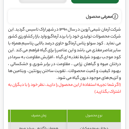
معرفی محصول
شرکت آرمان شیمی آروین در سال 1390 در شهر اراک تاسیس گردید. این
شرکت محصولات تولیدی خود را با برند آرماگرو وارد بازار کشاورزی کشور
می نماید . کود سولو پتاس آرماگرو حاوی درصد بالایی پتاسیم همراه با
سایر عناصر مغذی می باشد و این عناصر را برای گیاه فراهم می کند . این
کود موجب بهبود شرایط تغذیه ای گیاه ، افزایش مقاومت به سرما در
درختان میوه و گیاهان زراعی ، مقاومت در برابر شوری و خشکسالی ،
بهبود کیفیت و کمیت محصولات ، تقویت ساختن پروتئین ، ویتامین ها
و آنزیم های موجود درون گیاه می شود.
(اگر شما تجربه استفاده از این محصول را دارید، نظر خود را با دیگران به
اشتراک بگذارید)
نوع محصول
زمان مصرف
محلول
درختان میوه و مرکبات
همزمان با گلدهی و رشد میوه
۷تا ۱۰ کیلو در هکتار