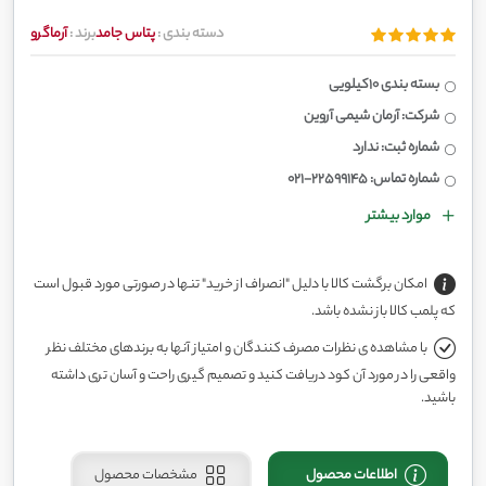
دسته بندی :
پتاس جامد
برند :
آرماگرو
بسته بندی 10کیلویی
شرکت: آرمان شیمی آروین
شماره ثبت: ندارد
شماره تماس: 22599145-021
موارد بیشتر
امکان برگشت کالا با دلیل "انصراف از خرید" تنها در صورتی مورد قبول است
که پلمب کالا باز نشده باشد.
با مشاهده ی نظرات مصرف کنندگان و امتیاز آنها به برندهای مختلف نظر
واقعی را در مورد آن کود دریافت کنید و تصمیم گیری راحت و آسان تری داشته
باشید.
اطلاعات محصول
مشخصات محصول