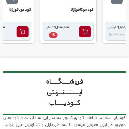
کود موکافوز زالا
کود مونافوز زالا
7,100,000
7,300,000
ومان
تومان
توما
0%
0%
فروشــــــگــــــاه
ایــــــنــــتـــرنتی
کـــودیـــــــاب
کودیاب سامانه اطلاعات کودی کشور است.در این سامانه تمام کود های
موجود در ایران معرفی میشود تا شما خریداران و کشاورزان عزیز بتوانید