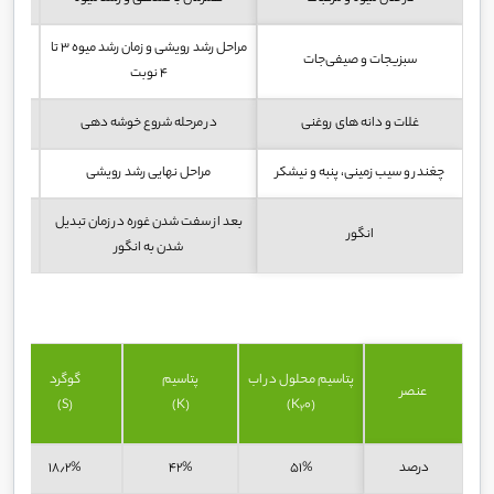
مراحل رشد رویشی و زمان رشد میوه ۳ تا
سبزیجات و صیفی‌جات
۴ تا ۷ کیلو در هکتار
۴ نوبت
غلات و دانه های روغنی
در مرحله شروع خوشه دهی
۸ تا ۱۲ کیلو در هکتار
چغندر و سیب زمینی، پنبه و نیشکر
مراحل نهایی رشد رویشی
۸ تا ۱۲کیلو در هکتار
بعد از سفت شدن غوره در زمان تبدیل
انگور
۷ تا ۱۰ کیلو در هکتار
شدن به انگور
پتاسیم محلول در اب
پتاسیم
گوگرد
عنصر
(S)
(K)
0)
(K
2
درصد
۵۱%
۴۲%
۱۸٫۲%