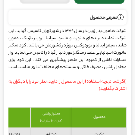
معرفی محصول
شرکت هامون بذر زرین در سال 1379 در شهر تهران تاسیس گردید . این
شرکت نماینده برندهای مانورت و ماسو اسپانیا ، روزیر بلژیک ، ممون
هلند ، سیفو ایتالیا و نوردوکس نروژ در کشورمان می باشد . کود منگنز
مانورت اسپانیایی عنصر منگنز مورد نیاز گیاه را تامین می نماید و از
خسارات ناشی از کمبود این عنصر پیشگیری می کند . این کود برای
محلول پاشی ، مصرف خاکی و سیستم‌های مختلف آبیاری مناسب است
.
(اگر شما تجربه استفاده از این محصول را دارید، نظر خود را با دیگران به
اشتراک بگذارید)
محلول‌پاشی
محصول
خا
(در 1000 لیتر آب)
مرکبات
3-6 لیتر
100-250 سی‌سی برای هردرخت