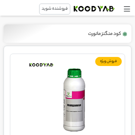
فروشنده شوید
کود منگنز مانورت
فروش ویژه