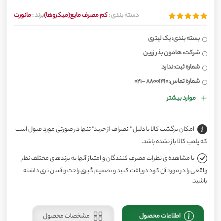
دسته بندی :
کم مصرف مایع(میکروها)
برند :
مانورت
بسته بندی: یک لیتری
شرکت: هامون بذر زرین
شماره ثبت:ندارد
شماره تماس:88001410 -021
موارد بیشتر
امکان برگشت کالا با دلیل "انصراف از خرید" تنها در صورتی مورد قبول است
که پلمب کالا باز نشده باشد.
با مشاهده ی نظرات مصرف کنندگان و امتیاز آنها به برندهای مختلف نظر
واقعی را در مورد آن کود دریافت کنید و تصمیم گیری راحت و آسان تری داشته
باشید.
اطلاعات محصول
مشخصات محصول