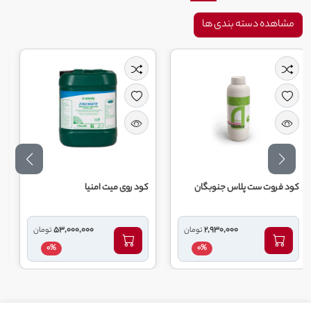
مشاهده دسته بندی ها
ست پلاس جنوبگان
کود روی میت امنیا
کود مس میت ا
53,000,000
2,930,000
تومان
تومان
0%
0%