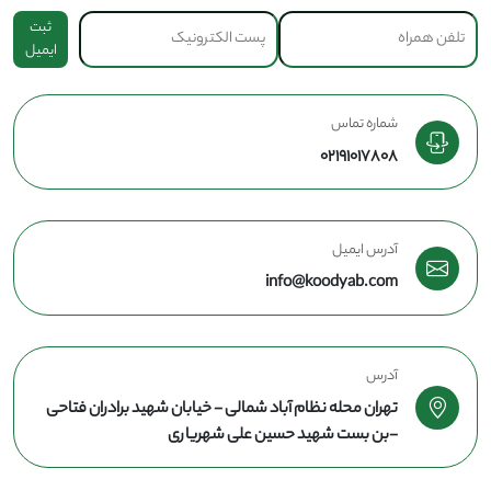
ثبت
ایمیل
شماره تماس
02191017808
آدرس ایمیل
info@koodyab.com
آدرس
تهران محله نظام آباد شمالی - خیابان شهید برادران فتاحی
-بن بست شهید حسین علی شهریاری