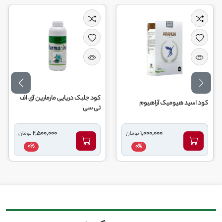
کود جلبک دریایی مارمارین آی اف
 اسید هیومیک آراهیوم
کود ری
تی سی
2,500,000
1,000,000
تومان
تومان
0%
0%