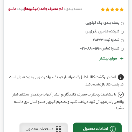
دسته بندی :
کم مصرف جامد (میکروها)
برند :
ماسو
بسته بندی: یک کیلویی
شرکت: هامون بذر زرین
شماره ثبت:48273
شماره تماس:88001410 -021
موارد بیشتر
امکان برگشت کالا با دلیل "انصراف از خرید" تنها در صورتی مورد قبول است
که پلمب کالا باز نشده باشد.
با مشاهده ی نظرات مصرف کنندگان و امتیاز آنها به برندهای مختلف نظر
واقعی را در مورد آن کود دریافت کنید و تصمیم گیری راحت و آسان تری داشته
باشید.
اطلاعات محصول
مشخصات محصول