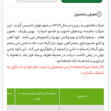
معرفی محصول
شرکت هامون بذر زرین در سال 1379 در شهر تهران تاسیس گردید . این
شرکت نماینده برندهای مانورت و ماسو اسپانیا ، روزیر بلژیک ، ممون
هلند ، سیفو ایتالیا و نوردوکس نرورژ در کشورمان می باشد . کود آهن
ولگرو ماسو دارای عنصر آهن مورد نیاز گیاه است که با تامین این عنصر
برای گیاه از خسارات ناشی از کمبود آن جلوگیری می کند . این کود را می
توان در زمان کاشت درخت در محیط اطراف ریشه قرار داد یا همراه با
آبیاری و یا شخم به خاک اضافه کرد .
(اگر شما تجربه استفاده از این محصول را دارید، نظر خود را با دیگران به
اشتراک بگذارید)
مصرف خاکی( گرم برای هر درخت یا
مصرف خاکی(
محصول
گیاه)