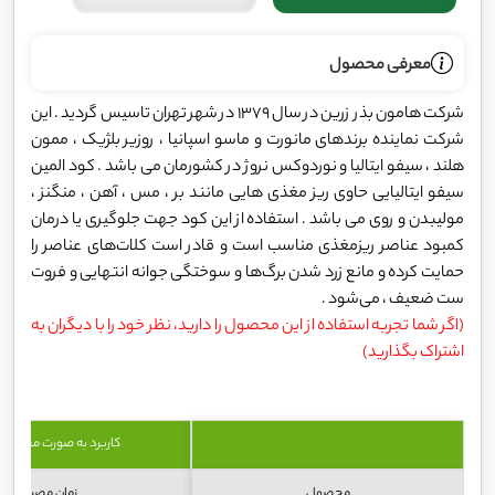
معرفی محصول
شرکت هامون بذر زرین در سال 1379 در شهر تهران تاسیس گردید . این
شرکت نماینده برندهای مانورت و ماسو اسپانیا ، روزیر بلژیک ، ممون
هلند ، سیفو ایتالیا و نوردوکس نروژ در کشورمان می باشد . کود المین
سیفو ایتالیایی حاوی ریز مغذی هایی مانند بر ، مس ، آهن ، منگنز ،
مولیبدن و روی می باشد . استفاده از این کود جهت جلوگیری یا درمان
کمبود عناصر ریزمغذی مناسب است و قادر است کلات‌های عناصر را
حمایت کرده و مانع زرد شدن برگ‌ها و سوختگی جوانه انتهایی و فروت
ست ضعیف ، می‌شود .
(اگر شما تجربه استفاده از این محصول را دارید، نظر خود را با دیگران به
اشتراک بگذارید)
کاربرد به صورت محلول‌
محصول
زمان مصرف