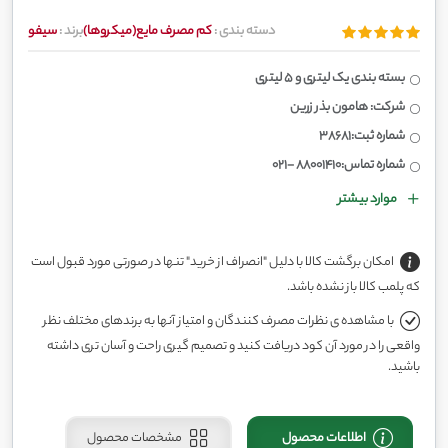
دسته بندی :
کم مصرف مایع(میکروها)
برند :
سیفو
بسته بندی یک لیتری و 5 لیتری
شرکت: هامون بذر زرین
شماره ثبت:38681
شماره تماس:88001410 -021
موارد بیشتر
امکان برگشت کالا با دلیل "انصراف از خرید" تنها در صورتی مورد قبول است
که پلمب کالا باز نشده باشد.
با مشاهده ی نظرات مصرف کنندگان و امتیاز آنها به برندهای مختلف نظر
واقعی را در مورد آن کود دریافت کنید و تصمیم گیری راحت و آسان تری داشته
باشید.
اطلاعات محصول
مشخصات محصول