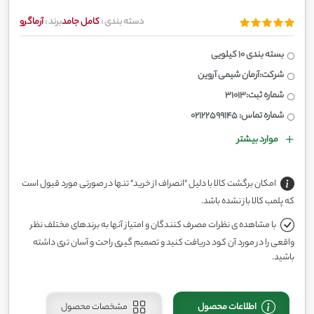
دسته بندی :
کامل جامد
برند :
آرماگرو
بسته بندی 10 کیلویی
شرکت:آرمان شیمی آروین
شماره ثبت:31013
شماره تماس: 02122599145
موارد بیشتر
امکان برگشت کالا با دلیل "انصراف از خرید" تنها در صورتی مورد قبول است
که پلمب کالا باز نشده باشد.
با مشاهده ی نظرات مصرف کنندگان و امتیاز آنها به برندهای مختلف نظر
واقعی را در مورد آن کود دریافت کنید و تصمیم گیری راحت و آسان تری داشته
باشید.
اطلاعات محصول
مشخصات محصول