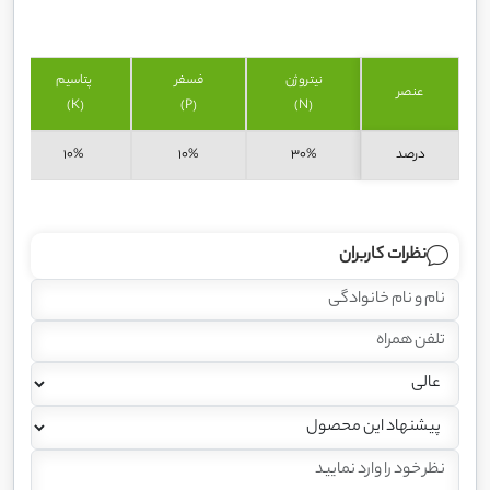
نیتروژن
فسفر
پتاسیم
عنصر
(K)
(P)
(N)
درصد
۳۰%
۱۰%
۱۰%
نظرات کاربران