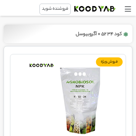
فروشنده شوید
کود 34 52 0 آگروبیوسل
فروش ویژه