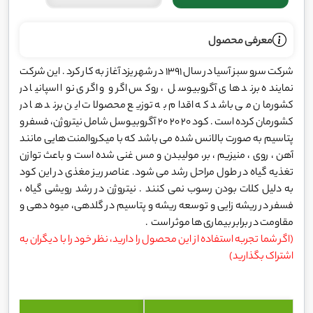
معرفی محصول
شرکت سرو سبز آسیا در سال 1391 در شهر یزد آغاز به کار کرد . این شرکت
نماینده برند های آگروبیوسل ، روکس اگرو و اگری نوا اسپانیا در
کشورمان می باشد که اقدام به توزیع محصولات این برند ها در
کشورمان کرده است . کود 20 20 20 آگروبیوسل شامل نیتروژن، فسفر و
پتاسیم به صورت بالانس شده می باشد که با میکروالمنت هایى مانند
آهن ، روى ، منیزیم ، بر، مولیبدن و مس غنى شده است و باعث توازن
تغذیه گیاه در طول مراحل رشد مى شود. عناصر ریز مغذى در این کود
به دلیل کلات بودن رسوب نمى کنند . نیتروژن در رشد رویشى گیاه ،
فسفر در ریشه زایى و توسعه ریشه و پتاسیم در گلدهى، میوه دهى و
مقاومت در برابر بیماری ها موثر است .
(اگر شما تجربه استفاده از این محصول را دارید، نظر خود را با دیگران به
اشتراک بگذارید)