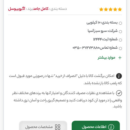
دسته بندی :
کامل جامد
برند :
آگروبیوسل
بسته بندی: 10 کیلویی
شرکت: سرو سبز آسیا
شماره ثبت:12444
شماره تماس:37273880 -035
موارد بیشتر
امکان برگشت کالا با دلیل "انصراف از خرید" تنها در صورتی مورد قبول است
که پلمب کالا باز نشده باشد.
با مشاهده ی نظرات مصرف کنندگان و امتیاز آنها به برندهای مختلف نظر
واقعی را در مورد آن کود دریافت کنید و تصمیم گیری راحت و آسان تری داشته
باشید.
اطلاعات محصول
مشخصات محصول