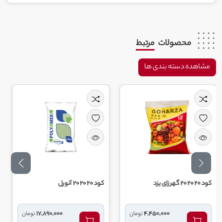
محصولات
مرتبط
مشاهده دسته بندی ها
کود 20 20 20 آنورل
کود30 5 15 آنورل
17,890,000
4,450,000
تومان
تومان