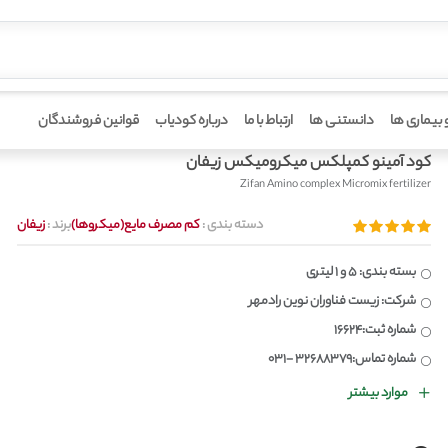
خانه
 بیماری ها
دانستنی ها
ارتباط با ما
درباره کودیاب
قوانین فروشندگان
کود آمینو کمپلکس میکرومیکس زیفان
Zifan Amino complex Micromix fertilizer
دسته بندی :
کم مصرف مایع(میکروها)
برند :
زیفان
بسته بندی: 5 و 1 لیتری
شرکت: زیست فناوران نوین رادمهر
شماره ثبت:16624
شماره تماس:32688379 -031
موارد بیشتر