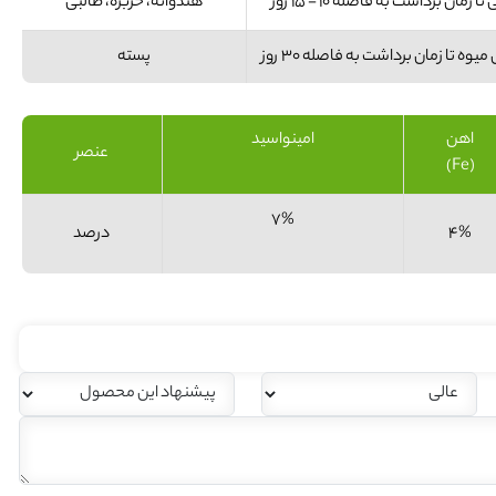
زمان برداشت به فاصله 10 - 15 روز
هندوانه، خربزه، طالبی
وه تا زمان برداشت به فاصله 30 روز
پسته
اهن
امینواسید
عنصر
(Fe)
7%
4%
درصد