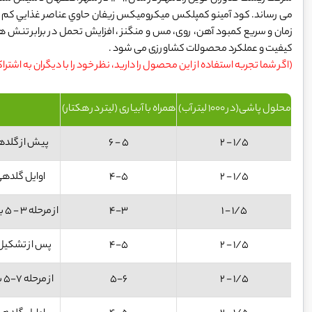
می رساند. کود آمینو کمپلکس میکرومیکس زیفان حاوي عناصر غذايي کم مص
زمان و سریع کمبود آهن، روی، مس و منگنز ، افزایش تحمل در برابر تنش 
کیفیت و عملکرد محصولات کشاورزی می شود .
(اگر شما تجربه استفاده از این محصول را دارید، نظر خود را با دیگران به اشترا
محلول پاشی(در 1000 لیتر آب)
همراه با آبیاری (لیتر در هکتار)
1/5 - 2
5 - 6
پیش از گلدهی تا
1/5 - 2
4-5
اوایل گلدهی تا 
1/5 - 1
4-3
از مرحله 3 - 5 برگی تا زمان پر شدن دانه به فاصله 30 روز
1/5 - 2
4-5
پس از تشکیل می
1/5 - 2
5-6
از مرحله 7-5 برگی تا زمان برداشت به فاصله 15-10 روز