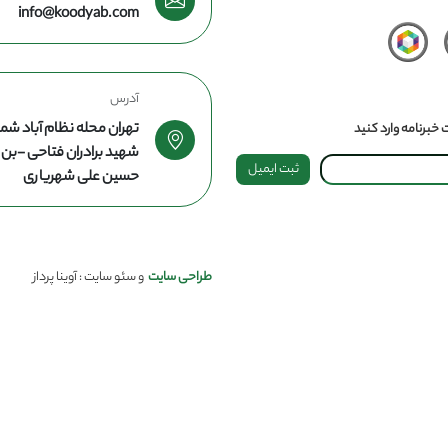
info@koodyab.com
آدرس
تهران محله نظام آباد شما
خبرنامه وارد کنید
شهید برادران فتاحی -ب
ثبت ایمیل
حسین علی شهریاری
طراحی سایت
و سئو سایت : آوینا پرداز