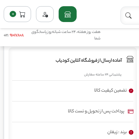
0
فروشگاه
کم مصرف مایع(میکروها)
کود آمینو کمپلکس میکرومیکس زیفان
هفت روز هفته، 24 ساعت شبانه‌روز پاسخگوی
021
91017808
شما
آماده ارسال از فروشگاه آنلاین کودیاب
پشتیبانی 24 ساعته سفارش
تضمین کیفیت کالا
پرداخت پس از تحویل و تست کالا
برند : زیفان