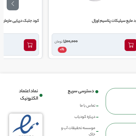
کود جلبک دریایی مارمارین آی اف تی سی
2,500,000
1,100,000
تومان
تومان
0%
0%
دسترسی سریع
نماد اعتماد
الکترونیک
تماس با ما
درباره کودیاب
موسسه تحقیقات آب و
خاک