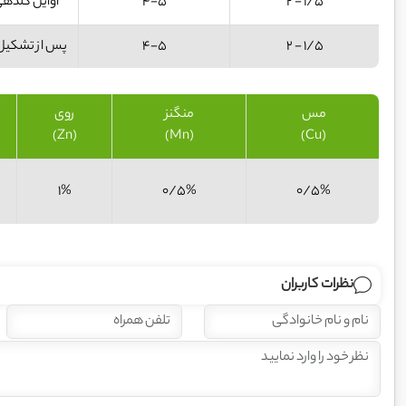
1/5 - 2
4-5
اوایل گلدهی تا 
1/5 - 2
4-5
پس از تشکیل می
مس
منگنز
روی
(Zn)
(Mn)
(Cu)
1%
0/5%
0/5%
نظرات کاربران