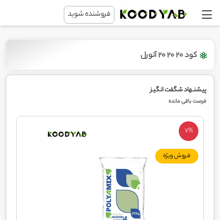
فروشنده شوید
کود 20 20 20 آنورل
پیشنـهاد شگفت انگیـز
فرصت باقی مانده
7%
فروش ویژه