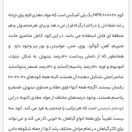
کود NPK 20 20 20 یک پلی آمیکس است که مواد مغذی لازم برای چرخه
رشد متعادل را در اختیار گیاه قرار می دهد و برای هر محصول و هر
منطقه ای قابل استفاده می باشد. در این کود کامل عناصری مانند
منیزیم، آهن، گوگرد، روی، مس، مولبیدن و بور نیز وجود دارد و
همانطور که از نامش پیداست 20درصد نیتروژن به شکل نیترات،
آمونیوم و اوره، 20درصد پتاسیم اکساید و 20درصد فسفر پنتوکساید
عناصر اصلی تشکیل دهنده آن هستند.البته همه کودهای 20-20-20
یکسان نیستند، اگرچه همه آنها حاوی مقادیر مساوی نیتروژن، فسفر و
پتاسیم هستند، وجود درصدهای مختلف از مواد مغذی ثانویه در این
است که هر ترکیب را منحصر به فرد می کند. کود سه
کودهای شیمیایی
بیست تقریباً برای همه انواع گیاهان به خوبی کار می کند و می تواند
برای اکثر گیاهان در تمام مراحل مختلف رشد آنها از جمله شکوفه دادن