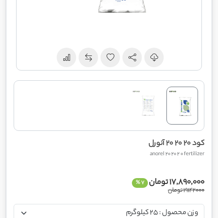
کود 20 20 20 آنورل
anorel 20 20 2 0 fertilizer
17,890,000 تومان
7 %
19142000 تومان