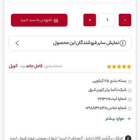
+
-
افزودن به سبد خرید
نمایش سایر فروشندگان این محصول
دسته بندی :
کامل جامد
برند :
آنورل
بسته بندی 25 کیلویی
شرکت:آسا برتر کویر شرق
شماره ثبت:769309
شماره تماس:02188142548
موارد بیشتر
امکان برگشت کالا با دلیل "انصراف از خرید" تنها در صورتی مورد قبول است