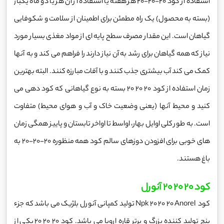
استفاده از کود 20-20-20 هر هفته یا استفاده از آن هر یا دو ماه یکبار
(بسته به محصول) یک راه مطمئن برای اطمینان از سلامت و شکوفایی
گیاهان است. این مقدار مصرف سطح پایه ای از مواد مغذی بسیار مورد
نیاز که همه گیاهان برای رشد به آن نیاز دارند را فراهم می کند و به آنها
کمک می کند آب بیشتری جذب کنند و با آفات مبارزه کنند. البته بهترین
زمان استفاده از کود 20 20 20 بسته به نوع گیاهانی که کود دهی می
کنید و محیط آنها (یعنی وضعیت خاک و آب و هوای محیط) متفاوت
است. به طور کلی اوایل بهار، اواسط تا اواخر تابستان و پاییز همگی زمان
های خوبی برای افزودن دوزهای سالم کود همه منظوره 20-20-20 به
باغ هستند.
کود 20 20 20 آنورل
کود Npk 20 20 20 Anorel تولید کمپانی آنورل بلژیک می باشد که جزء
پنج تولید کننده بزرگ و برتر قاره اروپا می باشد. کود 20 20 20 یکی از