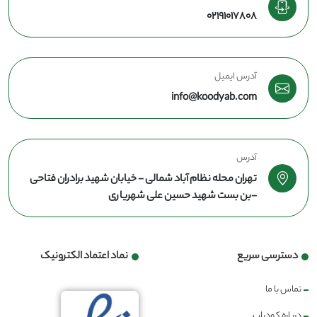
02191017808
آدرس ایمیل
info@koodyab.com
آدرس
تهران محله نظام آباد شمالی - خیابان شهید برادران فتاحی
-بن بست شهید حسین علی شهریاری
دسترسی سریع
نماد اعتماد الکترونیک
تماس با ما
درباره کودیاب