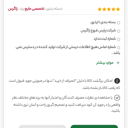
دسته بندی :
تخصصی مایع
برند :
زاگرس
بسته بندی 1 لیتری
شرکت:پارس فروغ زاگرس
شماره ثبت:ندارد
شماره تماس:هیچ اطلاعات درستی از شرکت تولید کننده در دسترس نمی
باشد۔
موارد بیشتر
امکان برگشت کالا با دلیل "انصراف از خرید" تنها در صورتی مورد قبول است
که پلمب کالا باز نشده باشد.
با مشاهده ی نظرات مصرف کنندگان و امتیاز آنها به برندهای مختلف نظر
واقعی را در مورد آن کود دریافت کنید و تصمیم گیری راحت و آسان تری داشته
باشید.