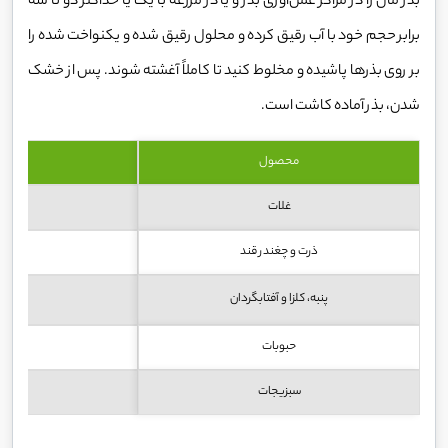
بذر مال را در مراکز عمل‌آوری بذر و یا در مزرعه با یک یا حداکثر دو تا سه
برابر حجم خود با آب رقیق کرده و محلول رقیق شده و یکنواخت شده را
بر روی بذرها پاشیده و مخلوط کنید تا کاملاً آغشته شوند. پس از خشک
شدن، بذر آماده کاشت است.
محصول
م
غلات
ذرت و چغندر قند
پنبه، کلزا و آفتابگردان
حبوبات
سبزیجات