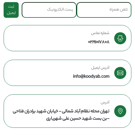
ثبت
ایمیل
شماره تماس
02191017808
آدرس ایمیل
info@koodyab.com
آدرس
تهران محله نظام آباد شمالی - خیابان شهید برادران فتاحی
-بن بست شهید حسین علی شهریاری