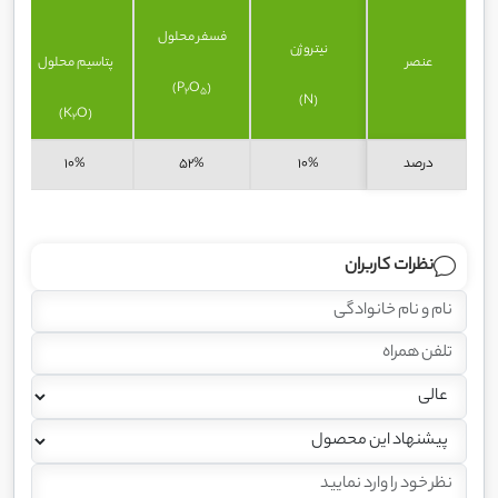
فسفر محلول
نیتروژن
عنصر
پتاسیم محلول
)
O
(P
2
5
(N)
O)
(K
2
درصد
10%
52%
10%
نظرات کاربران