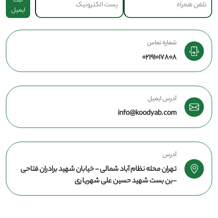
ثبت
ایمیل
شماره تماس
02191017808
آدرس ایمیل
info@koodyab.com
آدرس
تهران محله نظام آباد شمالی - خیابان شهید برادران فتاحی
-بن بست شهید حسین علی شهریاری