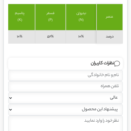
نیتروژن
فسفر
پتاسیم
عنصر
(K)
(P)
(N)
درصد
10%
52%
10%
نظرات کاربران