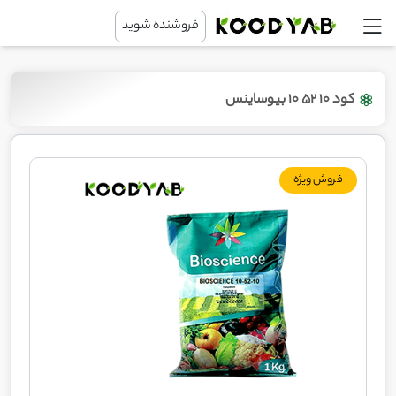
فروشنده شوید
کود 10 52 10 بیوساینس
فروش ویژه