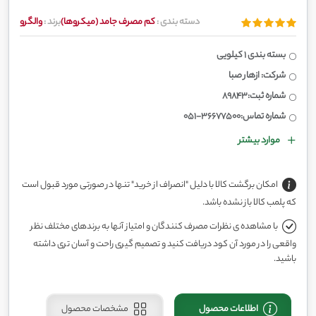
دسته بندی :
کم مصرف جامد (میکروها)
برند :
والگرو
بسته بندی 1 کیلویی
شرکت: ازهار صبا
شماره ثبت:89843
شماره تماس:36677500-051
موارد بیشتر
امکان برگشت کالا با دلیل "انصراف از خرید" تنها در صورتی مورد قبول است
که پلمب کالا باز نشده باشد.
با مشاهده ی نظرات مصرف کنندگان و امتیاز آنها به برندهای مختلف نظر
واقعی را در مورد آن کود دریافت کنید و تصمیم گیری راحت و آسان تری داشته
باشید.
اطلاعات محصول
مشخصات محصول