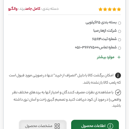
دسته بندی :
کامل جامد
برند :
والگرو
بسته بندی 25کیلویی
شرکت: ازهار صبا
شماره ثبت:65614
شماره تماس:36677500-051
موارد بیشتر
امکان برگشت کالا با دلیل "انصراف از خرید" تنها در صورتی مورد قبول است
که پلمب کالا باز نشده باشد.
با مشاهده ی نظرات مصرف کنندگان و امتیاز آنها به برندهای مختلف نظر
واقعی را در مورد آن کود دریافت کنید و تصمیم گیری راحت و آسان تری داشته
باشید.
اطلاعات محصول
مشخصات محصول