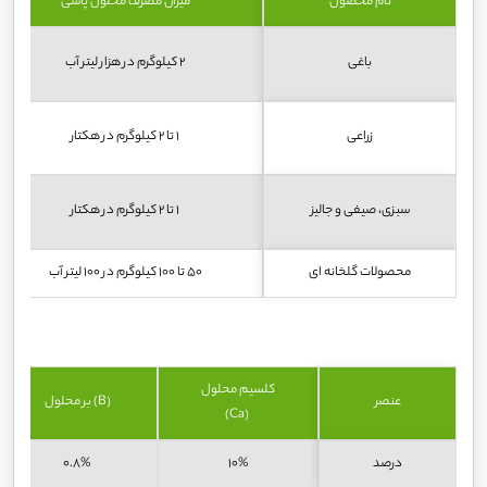
نام محصول
میزان مصرف محلول پاشی
باغی
2 کيلوگرم در هزار لیتر آب
زراعی
1 تا 2 کیلوگرم در هکتار
سبزی، صیفی و جالیز
1 تا 2 کیلوگرم در هکتار
محصولات گلخانه ای
50 تا 100 کيلوگرم در 100 لیتر آب
کلسیم محلول
عنصر
(B) بر محلول
(Ca)
درصد
10%
0.8%