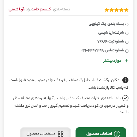
دسته بندی :
کلسیم جامد
برند :
آریا شیمی
بسته بندی: یک کیلویی
شرکت:اریا شیمی
شماره ثبت:79684
شماره تماس: 44471048-021
موارد بیشتر
امکان برگشت کالا با دلیل "انصراف از خرید" تنها در صورتی مورد قبول است
که پلمب کالا باز نشده باشد.
با مشاهده ی نظرات مصرف کنندگان و امتیاز آنها به برندهای مختلف نظر
واقعی را در مورد آن کود دریافت کنید و تصمیم گیری راحت و آسان تری داشته
باشید.
اطلاعات محصول
مشخصات محصول