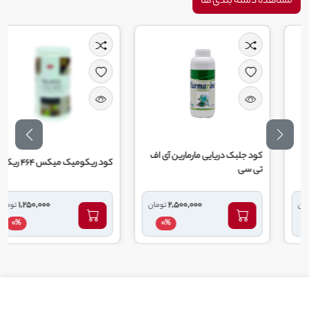
مشاهده دسته بندی ها
کود جلبک دریایی مارمارین آی اف
کود ریکومیک میکس 464 ریکو
تی سی
1,250,000
2,500,000
تومان
تومان
0%
0%