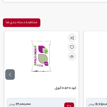
مشاهده دسته بندی ها
کود 10 52 10 آنورل
22,000,000
16,750,
تومان
تومان