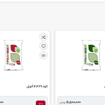
کود 36 12 12 آنورل
000
16,500,000
تومان