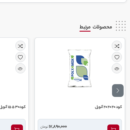
محصولات
مرتبط
کود 20 20 20 آنورل
کود30 5 15 آنورل
17,890,000
تومان