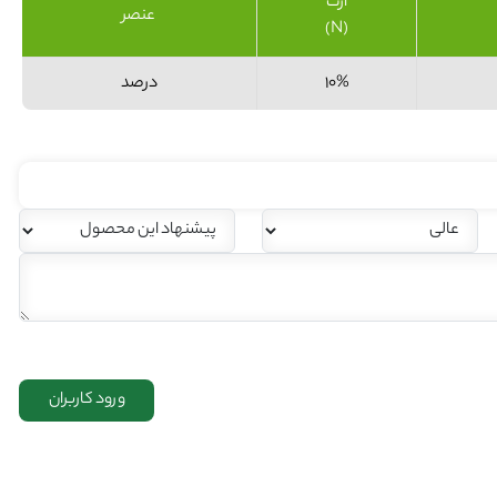
ازت
عنصر
(N)
10%
درصد