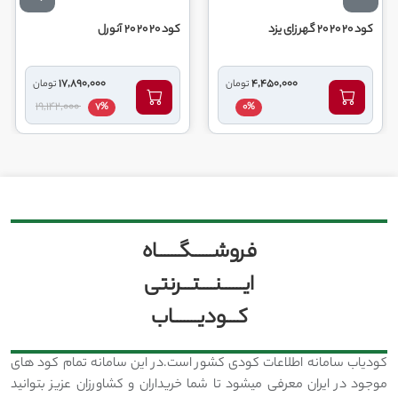
د 20 20 20 گهر زای یزد
کود 20 20 20 آنورل
کود30 5 15 آ
17,890,000
4,450,000
تومان
تومان
19,142,000
7%
0%
فروشــــــگــــــاه
ایــــــنــــتـــرنتی
کـــودیـــــــاب
کودیاب سامانه اطلاعات کودی کشور است.در این سامانه تمام کود های
موجود در ایران معرفی میشود تا شما خریداران و کشاورزان عزیز بتوانید