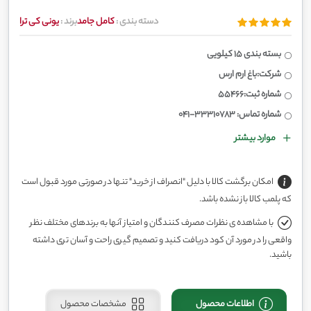
دسته بندی :
کامل جامد
برند :
یونی کی ترا
بسته بندی 15 کیلویی
شرکت:باغ ارم ارس
شماره ثبت:55466
شماره تماس: 33310783-041
موارد بیشتر
امکان برگشت کالا با دلیل "انصراف از خرید" تنها در صورتی مورد قبول است
که پلمب کالا باز نشده باشد.
با مشاهده ی نظرات مصرف کنندگان و امتیاز آنها به برندهای مختلف نظر
واقعی را در مورد آن کود دریافت کنید و تصمیم گیری راحت و آسان تری داشته
باشید.
اطلاعات محصول
مشخصات محصول