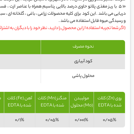
10 5 با ریز مغذی پلاتو حاوی درصد بالایی پتاسیم همراه با عناصر ازت ،
دریایی می باشد . این کود برای کلیه محصولات زراعی ، باغی ، گلخانه ای ، 
و رسیدگی میوه قابل استفاده می باشد .
(اگر شما تجربه استفاده از این محصول را دارید، نظر خود را با دیگران به اشترا
نحوه مصرف
کود آبیاری
محلول پاشی
روی (Zn) کلات
مولیبدن
منگنز (Mn) کلات
آهن (Fe) کلات
شده با EDTA
(Mo) محلول
شده با EDTA
شده با EDTA
ش
0/1%
0/05%
0/001%
0/05%