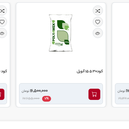
کود 36 12 12 آنورل
16,500,000
تومان
17,655,000
7%