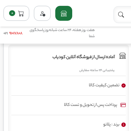
0
خانه
فروشگاه
کامل جامد
کود 40 10 5 با ریز مغذی پلاتو
هفت روز هفته، 24 ساعت شبانه‌روز پاسخگوی
021
91017808
شما
آماده ارسال از فروشگاه آنلاین کودیاب
پشتیبانی 24 ساعته سفارش
تضمین کیفیت کالا
پرداخت پس از تحویل و تست کالا
برند : پلاتو