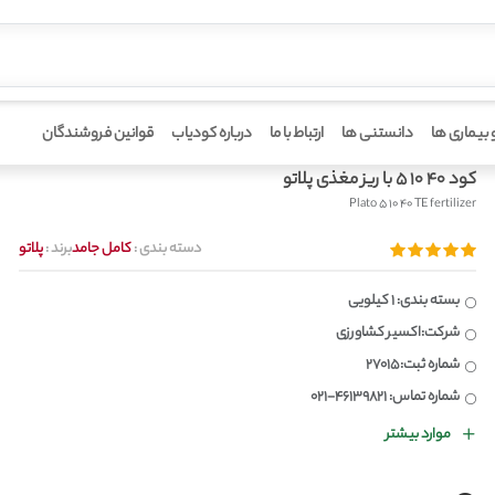
 بیماری ها
دانستنی ها
ارتباط با ما
درباره کودیاب
قوانین فروشندگان
کود 40 10 5 با ریز مغذی پلاتو
Plato 5 10 40 TE fertilizer
دسته بندی :
کامل جامد
برند :
پلاتو
بسته بندی: 1 کیلویی
شرکت:اکسیر کشاورزی
شماره ثبت:27015
شماره تماس: 46139821-021
موارد بیشتر