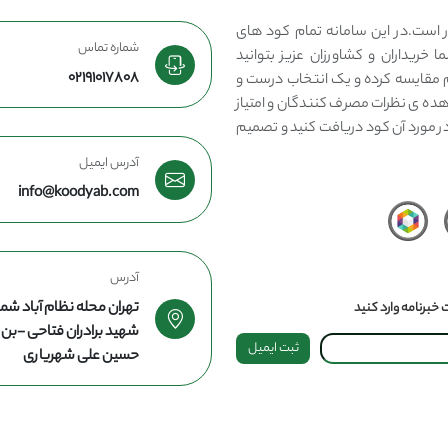
 است.در این سامانه تمام کود های
شماره تماس
 خریداران و کشاورزان عزیز بتوانید
02191017808
مقایسه کرده و یک انتخاب درست و
هده ی نظرات مصرف کنندگان و امتیاز
در مورد آن کود دریافت کنید و تصمیم
آدرس ایمیل
info@koodyab.com
آدرس
تهران محله نظام آباد شما
خبرنامه وارد کنید
شهید برادران فتاحی -ب
ثبت ایمیل
حسین علی شهریاری