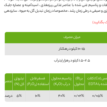
 فسفات و پتاسیم غنی شده با عناصر غذایی ریزمغذی ، اسیدآمینه و عصاره جلبک
سبزی و صیفی در طی زمان رشد ، مخصوصا در زمان تبدیل گل به میوه ، سایزدهی
ک بگذارید)
میزان مصرف
10-15 کیلو در هکتار
1.5-2.5 کیلو در هزار لیتر آب
مس (Cu) کلات
بر (B)
پتاسیم محلول
فسفر قابل
نیتروژن
عنصر
ده با EDTA
محلول
در آب (K
O)
استفاده (P
O
)
کل (N)
2
5
2
0/05%
0/02%
40%
10%
5%
درصد