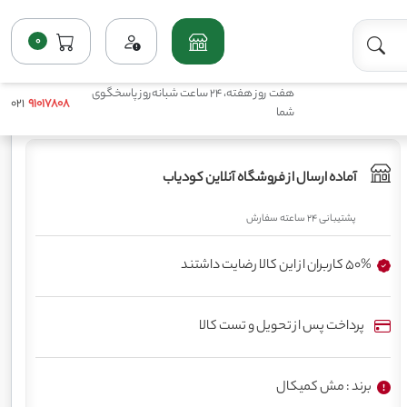
هفت روز هفته، 24 ساعت شبانه‌روز پاسخگوی
021
91017808
شما
0
خانه
فروشگاه
کلسیم جامد
کود گانزگرین زد 20 مش کمیکال
آماده ارسال از فروشگاه آنلاین کودیاب
پشتیبانی 24 ساعته سفارش
50% کاربران از این کالا رضایت داشتند
پرداخت پس از تحویل و تست کالا
برند : مش کمیکال