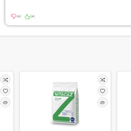
)
0
(
)
0
(