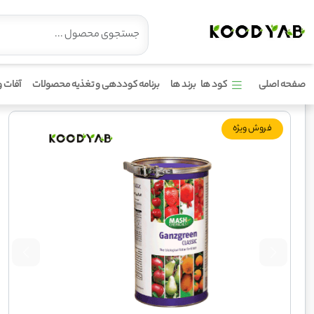
صفحه اصلی
کود ها
برند ها
برنامه کوددهی و تغذیه محصولات
آفات و
کود گانزگرین زد 20 مش کمیکال
فروش ویژه