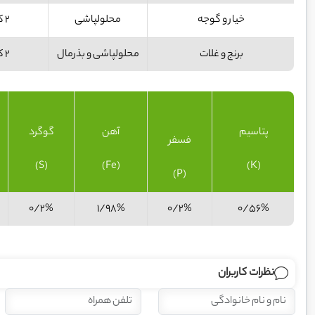
خیار و گوجه
محلولپاشی
۲ کیلوگرم در هکتار
برنج و غلات
محلولپاشی و بذرمال
۲ کیلوگرم در هکتار
پتاسیم
آهن
گوگرد
فسفر
(S)
(Fe)
(K)
(P)
0/2%
1/98%
0/2%
0/56%
نظرات کاربران