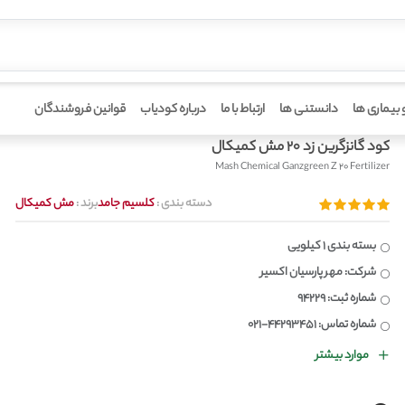
 بیماری ها
دانستنی ها
ارتباط با ما
درباره کودیاب
قوانین فروشندگان
کود گانزگرین زد 20 مش کمیکال
Mash Chemical Ganzgreen Z 20 Fertilizer
دسته بندی :
کلسیم جامد
برند :
مش کمیکال
بسته بندی 1 کیلویی
شرکت: مهر پارسیان اکسیر
شماره ثبت: 94229
شماره تماس: 44293451-021
موارد بیشتر