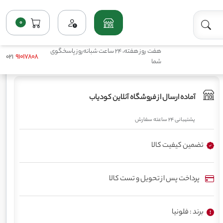
0
خانه
فروشگاه
کامل جامد
کود 20 20 20 فلونیا
هفت روز هفته، 24 ساعت شبانه‌روز پاسخگوی
021
91017808
شما
آماده ارسال از فروشگاه آنلاین کودیاب
پشتیبانی 24 ساعته سفارش
تضمین کیفیت کالا
پرداخت پس از تحویل و تست کالا
برند : فلونیا