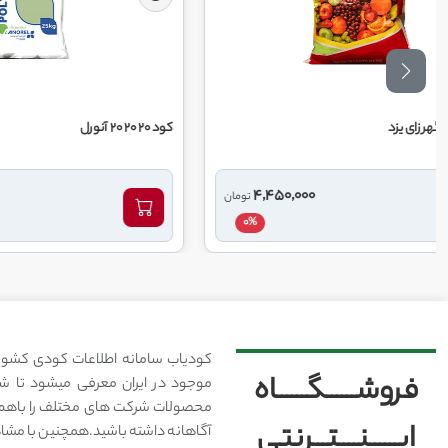
کود 20 20 20 آنورل
کود30 5 15 آنورل
17,890,000
4
تومان
تومان
19,142,000
7%
0%
کودیاب سامانه اطلاعات کودی کشور
فروشــــــگــــــاه
موجود در ایران معرفی میشود تا شما
محصولات شرکت های مختلف را باهم 
ایــــــنــــتـــرنتی
آگاهانه داشته باشید.همچنین با مشا