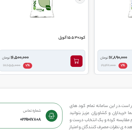
کود 36 12 12 آنورل
16,500,000
تومان
17,655,000
7%
 است.در این سامانه تمام کود های
شماره تماس
 خریداران و کشاورزان عزیز بتوانید
02191017808
مقایسه کرده و یک انتخاب درست و
هده ی نظرات مصرف کنندگان و امتیاز