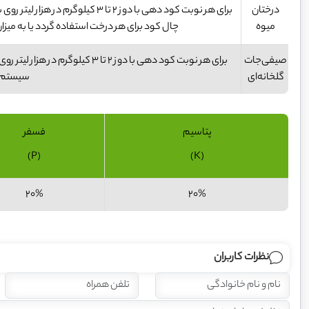
درختان
میوه
چال کود برای هر درخت استفاده گردد یا به میزان ۱۵ تا ۲۵ کیلوگرم در هکتار، در سیستم آبیاری استفاده گر
صیفی‌جات
گلخانه‌ای
سیستم آ
پتاسیم
فسفر
(P)
(K)
20%
20%
نظرات کاربران