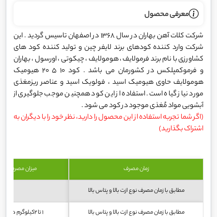
معرفی محصول
شرکت کلات آهن بهاران در سال 1368 در اصفهان تاسیس گردید . این
شرکت وارد کننده کودهای برند لایفر چین و تولید کننده کود های
کشاورزی با نام برند فرمولایف ، هومولایف ، چیکوتی ، اورسول ، بهاران
و فرموکمپلکس در کشورمان می باشد . کود 10 5 20 هیومیک
هومولایف حاوی هیومیک اسید ، فولویک اسید و عناصر ریزمغذی
مورد نیاز گیاه است. استفاده از این کود همچنین موجب جلوگیری از
آبشویی مواد مُغذی موجود در کود می شود .
(اگر شما تجربه استفاده از این محصول را دارید، نظر خود را با دیگران به
اشتراک بگذارید)
زمان مصرف
میزان مصرف (کیل
مطابق با زمان مصرف نوع ازت بالا و پتاس بالا
10 تا 15
مطابق با زمان مصرف نوع ازت بالا و پتاس بالا
1 تا 2کیلوگرم در 1000 لیتر برای هر هکتار