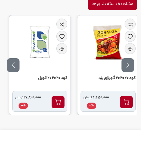
مشاهده دسته بندی ها
کود 20 20 20 آنورل
کود30 5 15 آنورل
17,890,000
4,450,000
تومان
تومان
0%
0%