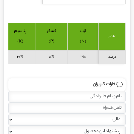
ازت
فسفر
پتاسیم
عنصر
(K)
(P)
(N)
درصد
12%
5%
20%
نظرات کاربران