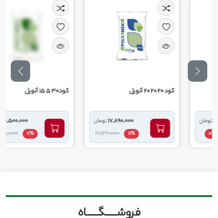
کود 20 20 20 آنورل
کود30 5 15 آنورل
16,500,000
17,890,000
تومان
تومان
17,655,000
19,142,000
7%
7%
فروشــــــگــــــاه