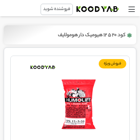
فروشنده شوید
کود 20 5 12 هیومیک دار هومولایف
فروش ویژه