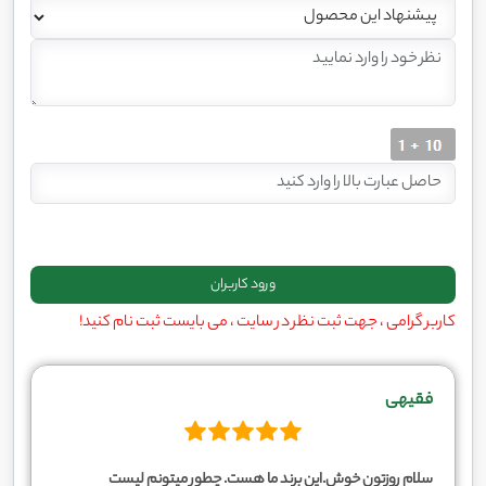
کاربر گرامی ، جهت ثبت نظر در سایت ، می بایست ثبت نام کنید!
فقیهی
سلام روزتون خوش.این برند ما هست. چطور میتونم لیست