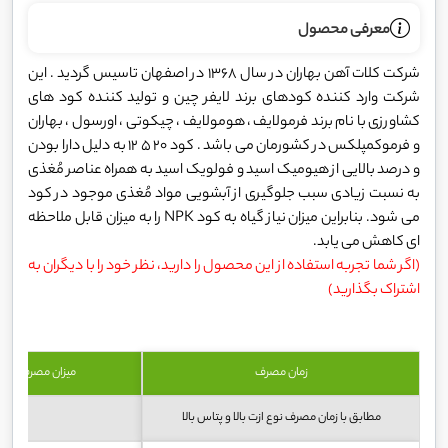
معرفی محصول
شرکت کلات آهن بهاران در سال 1368 در اصفهان تاسیس گردید . این
شرکت وارد کننده کودهای برند لایفر چین و تولید کننده کود های
کشاورزی با نام برند فرمولایف ، هومولایف ، چیکوتی ، اورسول ، بهاران
و فرموکمپلکس در کشورمان می باشد . کود 20 5 12 به دلیل دارا بودن
و درصد بالایی از هیومیک اسید و فولویک اسید به همراه عناصر مُغذی
به نسبت زیادی سبب جلوگیری از آبشویی مواد مُغذی موجود در کود
می شود. بنابراین میزان نیاز گیاه به کود NPK را به میزان قابل ملاحظه
ای کاهش می یابد.
(اگر شما تجربه استفاده از این محصول را دارید، نظر خود را با دیگران به
اشتراک بگذارید)
زمان مصرف
میزان مصرف (کیل
مطابق با زمان مصرف نوع ازت بالا و پتاس بالا
10 تا 15