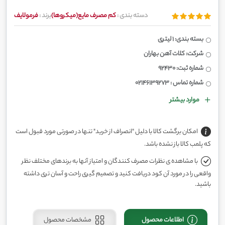
دسته بندی :
کم مصرف مایع(میکروها)
برند :
فرمولایف
بسته بندی: 1 لیتری
شرکت: کلات آهن بهاران
شماره ثبت: 92430
شماره تماس : 02146139273
موارد بیشتر
امکان برگشت کالا با دلیل "انصراف از خرید" تنها در صورتی مورد قبول است
که پلمب کالا باز نشده باشد.
با مشاهده ی نظرات مصرف کنندگان و امتیاز آنها به برندهای مختلف نظر
واقعی را در مورد آن کود دریافت کنید و تصمیم گیری راحت و آسان تری داشته
باشید.
اطلاعات محصول
مشخصات محصول