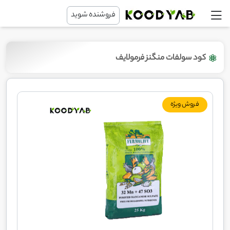
فروشنده شوید
کود سولفات منگنز فرمولایف
فروش ویژه