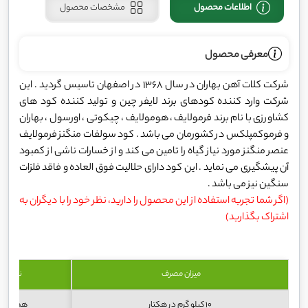
اطلاعات محصول
مشخصات محصول
معرفی محصول
شرکت کلات آهن بهاران در سال 1368 در اصفهان تاسیس گردید . این
شرکت وارد کننده کودهای برند لایفر چین و تولید کننده کود های
کشاورزی با نام برند فرمولایف ، هومولایف ، چیکوتی ، اورسول ، بهاران
و فرموکمپلکس در کشورمان می باشد . کود سولفات منگنز فرمولایف
عنصر منگنز مورد نیاز گیاه را تامین می کند و از خسارات ناشی از کمبود
آن پیشگیری می نماید . این کود دارای حلالیت فوق العاده و فاقد فلزات
سنگین نیز می باشد .
(اگر شما تجربه استفاده از این محصول را دارید، نظر خود را با دیگران به
اشتراک بگذارید)
میزان مصرف
نحوه 
10 کیلو گرم در هکتار
همراه آب 