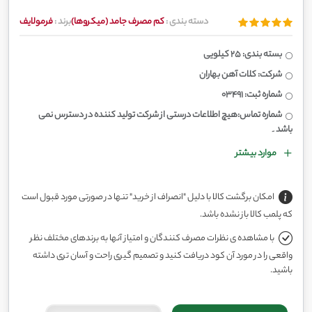
دسته بندی :
کم مصرف جامد (میکروها)
برند :
فرمولایف
بسته بندی: 25 کیلویی
شرکت: کلات آهن بهاران
شماره ثبت: 03491
شماره تماس:هیچ اطلاعات درستی از شرکت تولید کننده در دسترس نمی
باشد۔
موارد بیشتر
امکان برگشت کالا با دلیل "انصراف از خرید" تنها در صورتی مورد قبول است
که پلمب کالا باز نشده باشد.
با مشاهده ی نظرات مصرف کنندگان و امتیاز آنها به برندهای مختلف نظر
واقعی را در مورد آن کود دریافت کنید و تصمیم گیری راحت و آسان تری داشته
باشید.