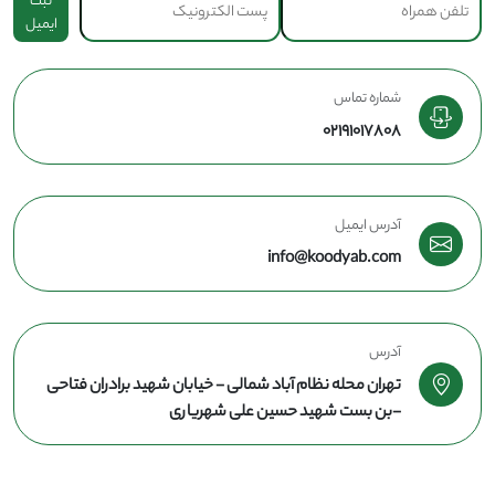
ثبت
ایمیل
شماره تماس
02191017808
آدرس ایمیل
info@koodyab.com
آدرس
تهران محله نظام آباد شمالی - خیابان شهید برادران فتاحی
-بن بست شهید حسین علی شهریاری