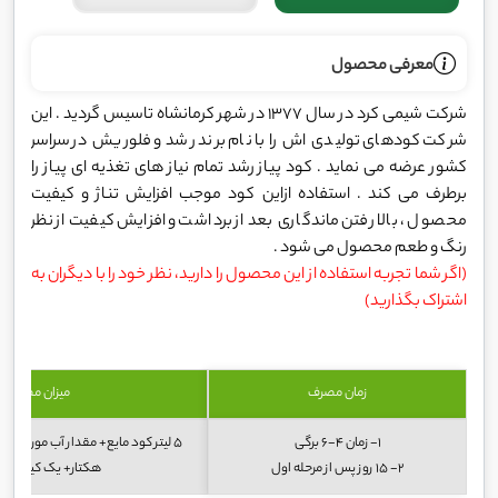
معرفی محصول
شرکت شیمی کرد در سال 1377 در شهر کرمانشاه تاسیس گردید . این
شرکت کودهای تولیدی اش را با نام برند رشد و فلوریش در سراسر
کشور عرضه می نماید . کود پیاز رشد تمام نیاز های تغذیه ای پیاز را
برطرف می کند . استفاده ازاین کود موجب افزایش تناژ و کیفیت
محصول ، بالا رفتن ماندگاری بعد از برداشت و افزایش کیفیت از نظر
رنگ و طعم محصول می شود .
(اگر شما تجربه استفاده از این محصول را دارید، نظر خود را با دیگران به
اشتراک بگذارید)
زمان مصرف
میزان مصرف
1- زمان 4-6 برگی
5 لیتر کود مایع+ مقدار آب مورد نیا
2- 15 روز پس از مرحله اول
هکتار+ یک کیلو کود 