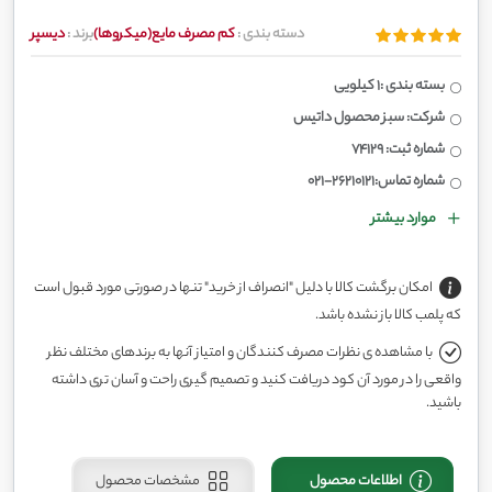
دسته بندی :
کم مصرف مایع(میکروها)
برند :
دیسپر
بسته بندی :1 کیلویی
شرکت: سبز محصول داتیس
شماره ثبت: 74129
شماره تماس:26210121-021
موارد بیشتر
امکان برگشت کالا با دلیل "انصراف از خرید" تنها در صورتی مورد قبول است
که پلمب کالا باز نشده باشد.
با مشاهده ی نظرات مصرف کنندگان و امتیاز آنها به برندهای مختلف نظر
واقعی را در مورد آن کود دریافت کنید و تصمیم گیری راحت و آسان تری داشته
باشید.
اطلاعات محصول
مشخصات محصول