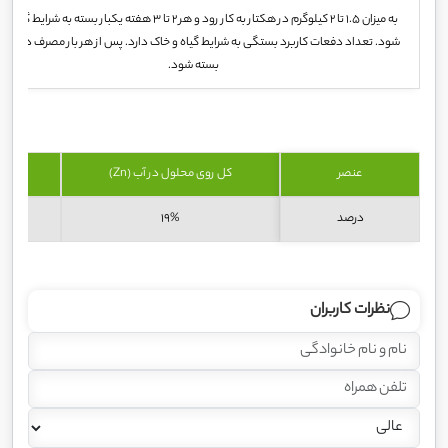
به میزان 1.5 تا 2 کیلوگرم در هکتار به کار رود و هر 2 تا 3 هفته یکبار بسته به شرایط گیاه
شود. تعداد دفعات کاربرد بستگی به شرایط گیاه و خاک دارد. پس از هر بار مصرف درب پا
بسته شود.
عنصر
کل روی محلول در آب (Zn)
کمپلک
درصد
19%
نظرات کاربران