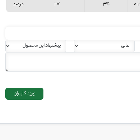
0.
3%
2%
درصد