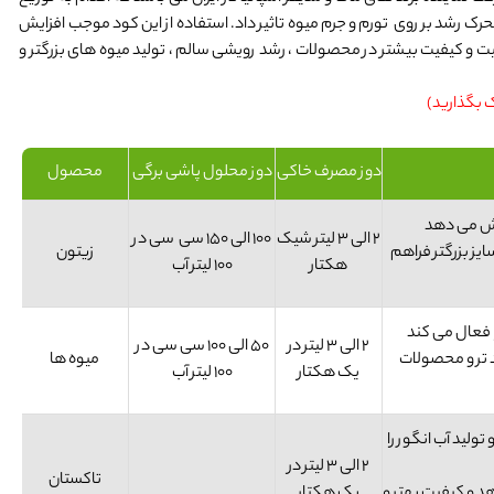
رک رشد بر روی تورم و جرم میوه تاثیر داد. استفاده از این کود موجب افزایش
میت و کیفیت بیشتر در محصولات ، رشد رویشی سالم ، تولید میوه های بزرگتر و
ک بگذارید)
دوز مصرف خاکی
دوز محلول پاشی برگی
محصول
ایش می دهد
2 الی 3 لیتر شیک
100 الی 150 سی سی در
یز بزرگتر فراهم
زیتون
هکتار
100 لیتر آب
ا فعال می کند
2 الی 3 لیتر در
50 الی 100 سی سی در
د تر و محصولات
میوه ها
یک هکتار
100 لیتر آب
تولید آب انگور را
2 الی 3 لیتر در
تاکستان