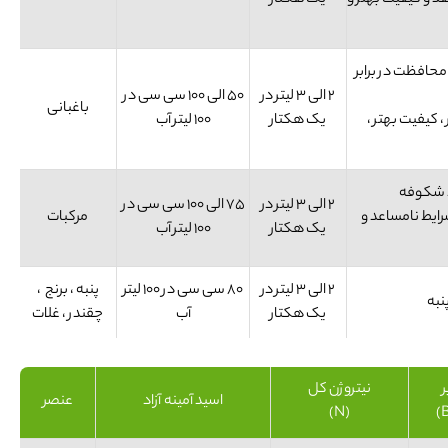
افزایش می دهد و کیفیت بهتر و
یک هکتار
هتر ، محافظت در برابر
2 الی 3 لیتر در
50 الی 100 سی سی در
باغبانی
یشی بیستر ، کیفیت بهتر ،
یک هکتار
100 لیتر آب
ود شکوفه
2 الی 3 لیتر در
75 الی 100 سی سی در
رایط نامساعد و
مرکبات
یک هکتار
100 لیتر آب
2 الی 3 لیتر در
80 سی سی در 100 لیتر
پنبه ، برنج ،
نبه
یک هکتار
آب
چقندر ، غلات
ر
نیتروژن کل
اسید آمینه آزاد
عنصر
(N)