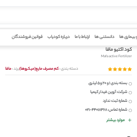
 بیماری ها
دانستنی ها
ارتباط با ما
درباره کودیاب
قوانین فروشندگان
کود اکتیو مافا
Mafa active Fertilizer
دسته بندی :
کم مصرف مایع(میکروها)
برند :
مافا
بسته بندی 1 و 20 و5 لیتری
شرکت: آروین فیدار کیمیا
شماره ثبت: ندارد
شماره تماس: 44018468-021
موارد بیشتر