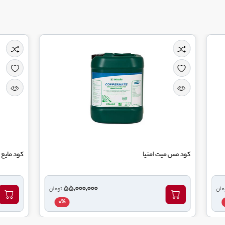
امنیا
کود مایع سیلیکات پتاسیم اورال
55,000,000
تومان
0%