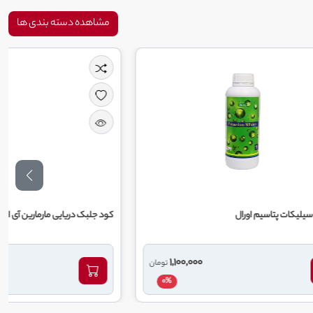
مشاهده دسته بندی ها
کود جلبک دریایی مارمارین آی اف تی سی
2,500,000
1,100,000
تومان
تومان
0%
0%