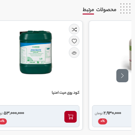
محصولات
مرتبط
کود روی میت امنیا
کود مس میت 
53,000,000
تومان
0%