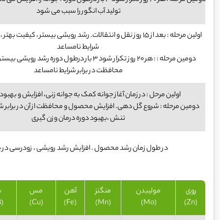
دومین مرحله : هر 20 روز تکرار شود 3 بار درطول دوره . جوانه را 
تولید آب انگور را سبب می شود
اولین مرحله : بعد از 15 روز نقل و انتقالات. رشد رویشی بیستر ، کیفیت ب
شرایط نامساعد
دومین مرحله : : هر 20 روز تکرار شود 3 بار درطول دوره رشد رو
محافظت در برابر شرایط نامساعد
اولین مرحل : در زمان آغاز جوانه کمک به جوانه زنی، افزایش و بهب
دومین مرحله : شروع گل دهی. افزایش محصول و محافظت از آن در برابر ش
تنش ،بهبود دوره درمان وزن گیری
در طول زمان رشد محصول . افزایش رشد رویشی ، زودرسی در پ
روی
مولیبدن
منگنز
آهن
مس
ب
(B)
(Cu)
(Fe)
(Mn)
(Mo)
(Zn)