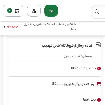
هفت روز هفته، 24 ساعت شبانه‌روز پاسخگوی
021
91017808
شما
0
خانه
فروشگاه
کم مصرف مایع(میکروها)
کود اکتیو مافا
آماده ارسال از فروشگاه آنلاین کودیاب
پشتیبانی 24 ساعته سفارش
تضمین کیفیت کالا
پرداخت پس از تحویل و تست کالا
برند : مافا