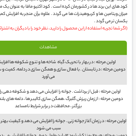
کود های این برند ها در کشورمان کرده است . کود اکتیو مافا به عنوان یک مح
میزان ویتامین ها و کربوهیدرات ها می گردد . علاوه برآن منجر به افزایش ک
یکسان تر می گردد .
(اگر شما تجربه استفاده از این محصول را دارید، نظر خود را با دیگران به اشترا
مشاهدات
اولین مرحله : در بهار با تحریک گیاه شاخه ها و تنوع شکوفه ها افز
دومین مرحله : در تابستان . با فعال سازی و همگن سازی در دلمه، کمیت و سا
می آورد
اولین مرحله : قبل از برداشت . جوانه را افزایش می دهد و شکوفه دهی ر
دومین مرحله : از زمان ریزش گلبرگ .همگن سازی کالیبر ها ، دلمه های بلن
بزرگتر ، محافظت در برابر شرایط نامساعد
اولین مرحله : در زمان آغاز جوانه زنی . جوانه را افزایش می دهد و کیفیت بهتر و 
سبب می شود