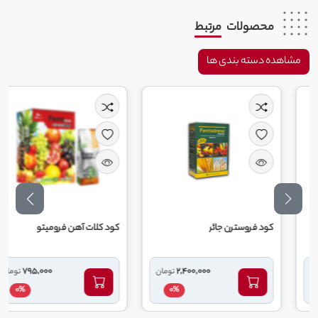
محصولات
مرتبط
مشاهده دسته بندی ها
کود فروسترن جائر
کود کلات آهن فرومیتو
795,000
2,400,000
تومان
تومان
0%
0%