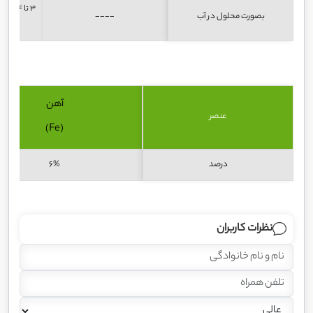
بصورت محلول در آب
----
آهن
عنصر
(Fe)
درصد
6%
نظرات کاربران