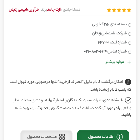
دسته بندی :
ازت جامد
برند :
فرآوری شیمی زنجان
بسته بندی:25 کیلویی
شرکت: شیمیایی زنجان
شماره ثبت: 44730
شماره تماس:88206614 -021
موارد بیشتر
امکان برگشت کالا با دلیل "انصراف از خرید" تنها در صورتی مورد قبول است
که پلمب کالا باز نشده باشد.
با مشاهده ی نظرات مصرف کنندگان و امتیاز آنها به برندهای مختلف نظر
واقعی را در مورد آن کود دریافت کنید و تصمیم گیری راحت و آسان تری داشته
باشید.
اطلاعات محصول
مشخصات محصول