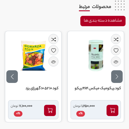
محصولات
مرتبط
مشاهده دسته بندی ها
ومیک میکس 464 ریکو
کود 10 52 10 گهر زای یزد
کود 20 20 20 گهر زای یزد
7,100,000
1,250,000
تومان
تومان
0%
0%