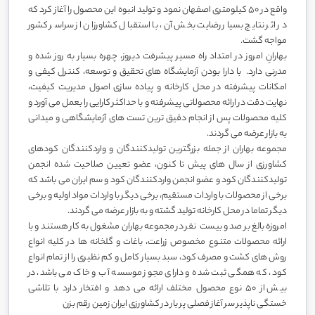
واقع در ۵۰ کیلومتری اصفهان نمود و تولید انبوه این محصول را آغاز کرد که
در اثر نتایج بسیار رضایت بخش آن، با استقبال کشاورزان از سراسر کشور
مواجه گشت.
بهارانِ امروز در امتداد راه مسیر پیشرفت دیروز، چهره بسیار به روز شده و
مدرنی دارد. با دارا بودن آزمایشگاه های تحقیق و توسعه، کنترل کیفی و
امکانات پیشرفته در محل کارخانه و پیاده سازی اصول مدیریت کیفیت،
نهایت دقت در ارائه محصولاتی پیشرفته و با حداکثر کارایی را بعمل می آورد و
کلیه محصولات پس از انجام دقیق ترین تست های آزمایشگاهی و میدانی
به بازار عرضه می گردند.
مجموعه بهاران از جمله بزرگترین تولیدکنندگان و واردکنندگان کودهای
کشاورزی از سال های پیش تا کنون، عضو تعیین صلاحیت شده انجمن
تولیدکنندگان کود و عضو انجمن واردکنندگان کود و سم ایران می باشد که
برخی از محصولات با واردات مستقیم، برخی دیگر با واردات مواد اولیه و برخی
دیگر تماما در محل کارخانه تولید گشته و به بازار عرضه می گردند.
امروزه بالغ بر صد و بیست نفر در مجموعه بهاران مشغول به کار هستند و با
ارائه محصولات متنوع مخصوص زراعت، باغات و گلخانه ها در کلیه انواع
روش های کشت و مصرف کود، سبد بسیار کامل و کم نظیری را از تمام انواع
کود، که همگی ثبت شده و دارای مجوز موسسه آب و خاک می باشد، در
بیش از ۵۰ نوع محصول مختلف ارائه می دهد و افتخار دارد با تلاشی
خستگی ناپذیر سر آغاز فصلی پر بار در کشاورزی ایران زمین رقم بزن