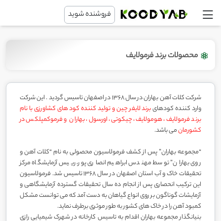
فروشنده شوید
محصولات برند فرمولایف
شرکت کلات آهن بهاران در سال 1368 در اصفهان تاسیس گردید . این شرکت
وارد کننده کودهای
برند لایفر چین و تولید کننده کود های کشاورزی با نام
برند فرمولایف، هومولایف، چیکوتی، اورسول، بهاران و فرموکمپلکس در
کشورمان
می باشد.
“مجموعه بهاران” پس از کشف فرمولاسیون محصولی به نام “کلات آهن و
روی بهاران” توسط مهندس ابراهیم انصاری پور، رییس آزمایشگاه مرکز
تحقیقات خاک و آب استان اصفهان در سال ۱۳۶۸ تاسیس شد. فرمولاسیون
این ترکیب انحصاری پس از انجام ده سال تحقیقات گسترده آزمایشگاهی و
آزمایشات گوناگون بر روی انواع گیاهان به دست آمد که می توانست مشکل
کمبود آهن را در خاک های کشور به طور موثری برطرف نماید.
بنیانگذار مجموعه بهاران اقدام به تاسیس کارخانه در شهرک شیمیایی رازی