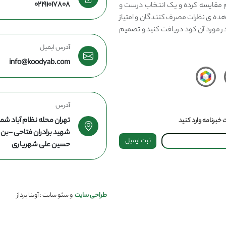
02191017808
مقایسه کرده و یک انتخاب درست و
هده ی نظرات مصرف کنندگان و امتیاز
در مورد آن کود دریافت کنید و تصمیم
آدرس ایمیل
info@koodyab.com
آدرس
تهران محله نظام آباد شما
خبرنامه وارد کنید
شهید برادران فتاحی -ب
ثبت ایمیل
حسین علی شهریاری
طراحی سایت
و سئو سایت : آوینا پرداز