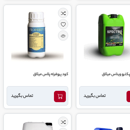
کترو ویناس میثاق
کود پروفرته پلاس میثاق
تماس بگیرید
تماس بگیرید