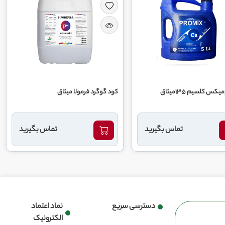
کس کلسیم 135میثاق
کود گوگرد فرمولا میثاق
تماس بگیرید
تماس بگیرید
دسترسی سریع
نماد اعتماد
الکترونیک