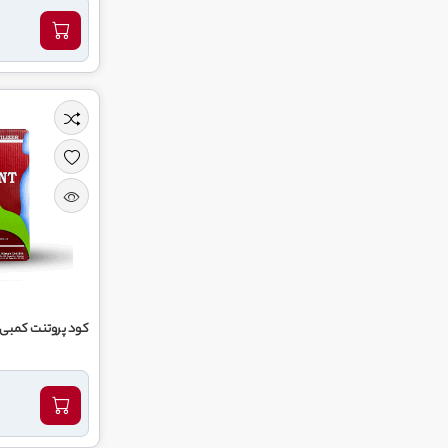
کود پروتنت کمبی ۲ پلاس میثاق