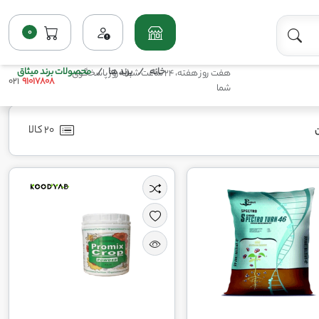
0
خانه
برند ها
محصولات برند میثاق
هفت روز هفته، 24 ساعت شبانه‌روز پاسخگوی
021
91017808
شما
20 کالا
ن