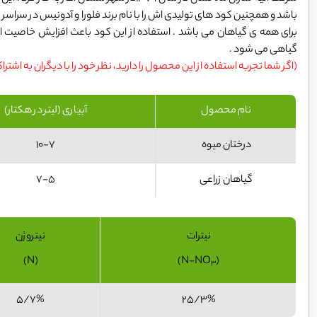
باشد و همچنین کود های تولیدی اش را با نام برند فلورا و آدونیس در سراسر
برای همه ی گیاهان می باشد . استفاده از این کود باعث افزایش خاصیت ان
گیاهی می شود .
(اگر شما تجربه استفاده از این محصول را دارید، نظر خود را با دیگران به اشترا
نام محصول
آبیاری (لیتر در هکتار)
درختان میوه
10-7
گیاهان زراعی
7-5
نیترات
نیتروژن
(N)
)
(N-NO
3
5/7%
25/3%