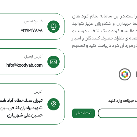
 است.در این سامانه تمام کود های
شماره تماس
 خریداران و کشاورزان عزیز بتوانید
02191017808
مقایسه کرده و یک انتخاب درست و
هده ی نظرات مصرف کنندگان و امتیاز
در مورد آن کود دریافت کنید و تصمیم
آدرس ایمیل
info@koodyab.com
آدرس
تهران محله نظام آباد شما
خبرنامه وارد کنید
شهید برادران فتاحی -ب
ثبت ایمیل
حسین علی شهریاری