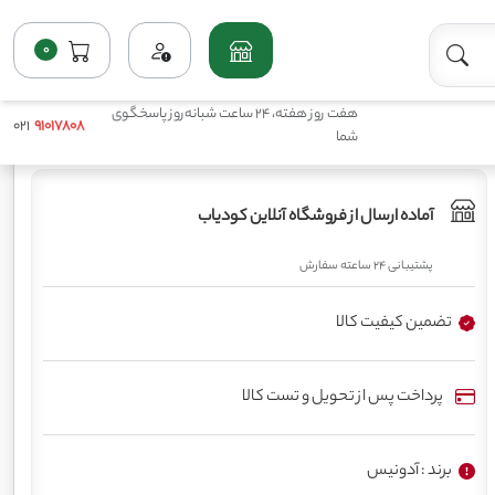
0
خانه
فروشگاه
پرمصرف مایع(ماکروها)
کود کلسیم نیترات آدونیس
هفت روز هفته، 24 ساعت شبانه‌روز پاسخگوی
021
91017808
شما
آماده ارسال از فروشگاه آنلاین کودیاب
پشتیبانی 24 ساعته سفارش
تضمین کیفیت کالا
پرداخت پس از تحویل و تست کالا
برند : آدونیس