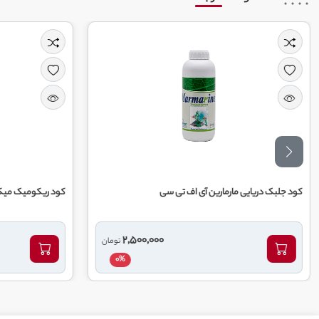
اف تی سی
کود ریکومیک میکس 464 ریکو
1,250,000
2,500,000
تومان
توم
0%
0%