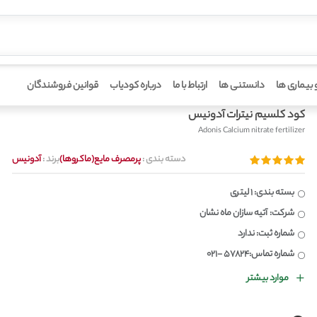
 بیماری ها
دانستنی ها
ارتباط با ما
درباره کودیاب
قوانین فروشندگان
کود کلسیم نیترات آدونیس
Adonis Calcium nitrate fertilizer
دسته بندی :
پرمصرف مایع(ماکروها)
برند :
آدونیس
بسته بندی: 1 لیتری
شرکت: آتیه سازان ماه نشان
شماره ثبت: ندارد
شماره تماس:57824 -021
موارد بیشتر