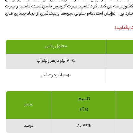
 کشور عرضه می کند . کود کلسیم نیترات آدونیس تامین کننده کلسیم و نیترات
بارداری ، افزایش استحکام سلولی میوه‌ها و پیشگیری از ایجاد بیماری های
ک بگذارید)
محلول پاشی
4-5 لیتر در هزار لیتر آب
3-4 لیتر در هکتار
کلسیم
عنصر
(Ca)
8/46%
درصد