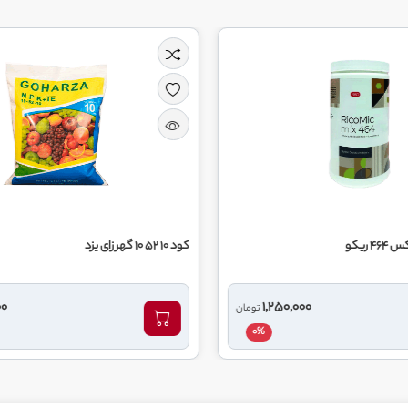
کود 10 52 10 گهر زای یزد
کود 20 20 20 گهر زای یزد
7,100,000
ان
تومان
0%