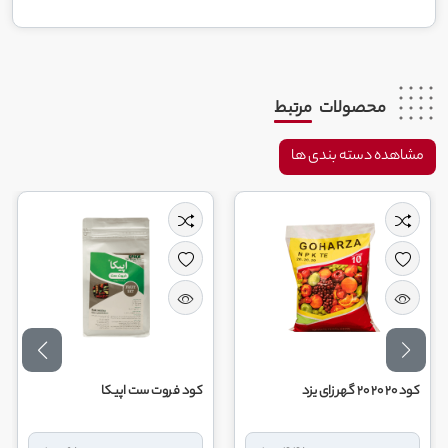
محصولات
مرتبط
مشاهده دسته بندی ها
کود 20 20 20 گهر زای یزد
کود فروت ست اپیکا