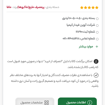
دسته بندی :
پرمصرف مایع(ماکروها)
برند :
مافا
بسته بندی : 0.5-5-10 لیتری
شرکت: آروین فیدار کیمیا
شماره ثبت:61790
شماره تماس: 44018468-021
موارد بیشتر
امکان برگشت کالا با دلیل "انصراف از خرید" تنها در صورتی مورد قبول است
که پلمب کالا باز نشده باشد.
با مشاهده ی نظرات مصرف کنندگان و امتیاز آنها به برندهای مختلف نظر
واقعی را در مورد آن کود دریافت کنید و تصمیم گیری راحت و آسان تری داشته
باشید.
اطلاعات محصول
مشخصات محصول