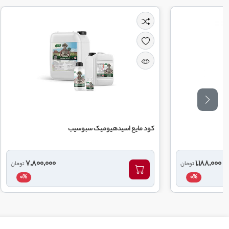
کود مایع اسیدهیومیک سبوسیب
کود مایع محر
7,800,000
تومان
0%