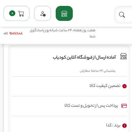
0
خانه
فروشگاه
اصلاح کننده و محرک مایع
کود ای دالجین کدا
هفت روز هفته، 24 ساعت شبانه‌روز پاسخگوی
021
91017808
شما
آماده ارسال از فروشگاه آنلاین کودیاب
پشتیبانی 24 ساعته سفارش
تضمین کیفیت کالا
پرداخت پس از تحویل و تست کالا
برند : کدا