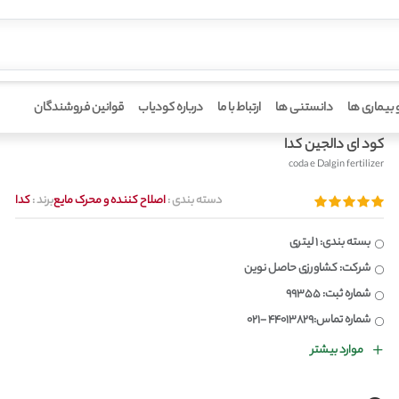
 بیماری ها
دانستنی ها
ارتباط با ما
درباره کودیاب
قوانین فروشندگان
کود ای دالجین کدا
coda e Dalgin fertilizer
دسته بندی :
اصلاح کننده و محرک مایع
برند :
کدا
بسته بندی: 1 لیتری
شرکت: کشاورزی حاصل نوین
شماره ثبت: 99355
شماره تماس:44013829 -021
موارد بیشتر