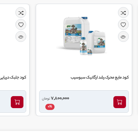
ک رشد ارگانیک سبوسیب
کود جلبک دریایی مارمارین آی اف تی 
7,800,000
تومان
0%