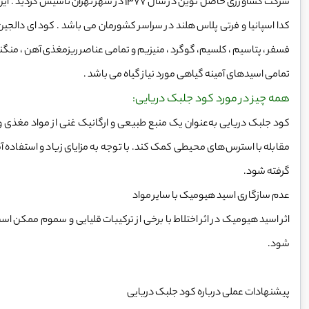
شرکت کشاورزی حاصل نوین در سال 1377 در شه
کدا اسپانیا و فرتی پلاس هلند در سراسر کشورمان می باشد . کود ای دالج
فسفر ، پتاسیم ، كلسیم، گوگرد ، منیزیم و تمامی عناصر ریزمغذی آهن ، منگنز
تمامی اسیدهای آمینه گیاهی مورد نیاز گیاه می باشد .
همه چیز در مورد کود جلبک دریایی:
کود جلبک دریایی به‌عنوان یک منبع طبیعی و ارگانیک غنی از مواد مغذی و
مقابله با استرس‌های محیطی کمک کند. با توجه به مزایای زیاد و استفاده آس
گرفته شود.
عدم سازگاری اسید هیومیک با سایر مواد
اثر اسید هیومیک در اثر اختلاط با برخی از ترکیبات قلیایی و سموم ممکن ا
شود.
پیشنهادات عملی درباره کود جلبک دریایی