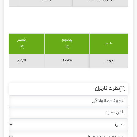
پتاسیم
فسفر
عنصر
(P)
(K)
درصد
16/3%
8/7%
نظرات کاربران