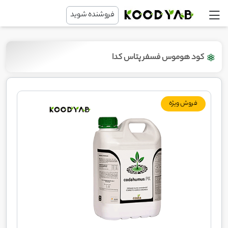
فروشنده شوید
کود هوموس فسفر پتاس کدا
فروش ویژه