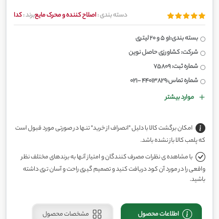
دسته بندی :
اصلاح کننده و محرک مایع
برند :
کدا
بسته بندی:1و 5 و 20 لیتری
شرکت: کشاورزی حاصل نوین
شماره ثبت: 75809
شماره تماس:44013829 -021
موارد بیشتر
امکان برگشت کالا با دلیل "انصراف از خرید" تنها در صورتی مورد قبول است
که پلمب کالا باز نشده باشد.
با مشاهده ی نظرات مصرف کنندگان و امتیاز آنها به برندهای مختلف نظر
واقعی را در مورد آن کود دریافت کنید و تصمیم گیری راحت و آسان تری داشته
باشید.
اطلاعات محصول
مشخصات محصول