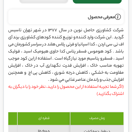
معرفی محصول
شرکت کشاورزی حاصل نوین در سال 1377 در شهر تهران تاسیس
گردید . این شرکت وارد کننده و توزیع کننده کودهای کشاورزی برند آی
اف تی سی اردن ، کدا اسپانیا و فرتی پلاس هلند در سراسر کشورمان می
باشد . کود هوموس فسفر پتاس کدا حاوی هیومیک اسید ، فولیک
اسید ، فسفر و پتاسیم مورد نیاز گیاه است . استفاده از این کود موجب
تهويه مناسب خاک ، افزايش قدرت نگهداری آب در خاک ، افزايش
مقاومت به خشكي ، كاهش درجه شوري ، كاهش پی اچ و همچنین
افزايش جذب و راندمان عناصر غذايي مي شود .
(اگر شما تجربه استفاده از این محصول را دارید، نظر خود را با دیگران به
اشتراک بگذارید)
زمان مصرف
قطره ای
در طول دوره کشت
5 lit/ha