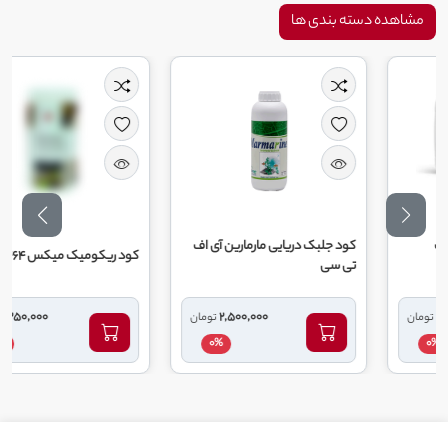
مشاهده دسته بندی ها
کود جلبک دریایی مارمارین آی اف
کود ریکومیک میکس 464 ریکو
تی سی
1,250,000
2,500,000
تومان
تومان
0%
0%