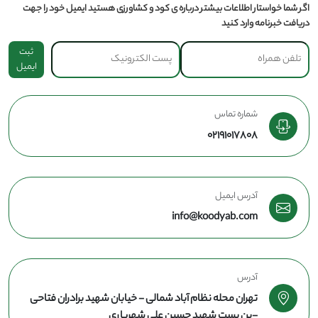
اگر شما خواستار اطلاعات بیشتر درباره ی کود و کشاورزی هستید ایمیل خود را جهت
دریافت خبرنامه وارد کنید
ثبت
ایمیل
شماره تماس
02191017808
آدرس ایمیل
info@koodyab.com
آدرس
تهران محله نظام آباد شمالی - خیابان شهید برادران فتاحی
-بن بست شهید حسین علی شهریاری