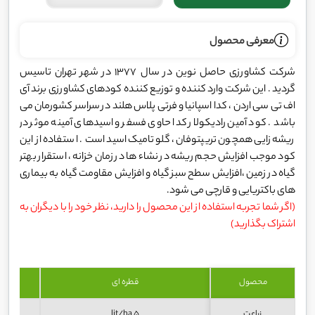
معرفی محصول
شرکت کشاورزی حاصل نوین در سال 1377 در شهر تهران تاسیس
گردید . این شرکت وارد کننده و توزیع کننده کودهای کشاورزی برند آی
اف تی سی اردن ، کدا اسپانیا و فرتی پلاس هلند در سراسر کشورمان می
باشد . کود آمین رادیکولار کدا حاوی فسفر و اسیدهای آمینه موثر در
ریشه زایی همچون تریپتوفان ، گلوتامیک اسید است . استفاده از این
کود موجب افزایش حجم ریشه در نشاء ها در زمان خزانه ، استقرار بهتر
گیاه در زمین ،افزایش سطح سبز گیاه و افزایش مقاومت گیاه به بیماری
های باکتریایی و قارچی می شود.
(اگر شما تجربه استفاده از این محصول را دارید، نظر خود را با دیگران به
اشتراک بگذارید)
محصول
قطره ای
غ
زراعت
5 lit/ha
 lit/ha