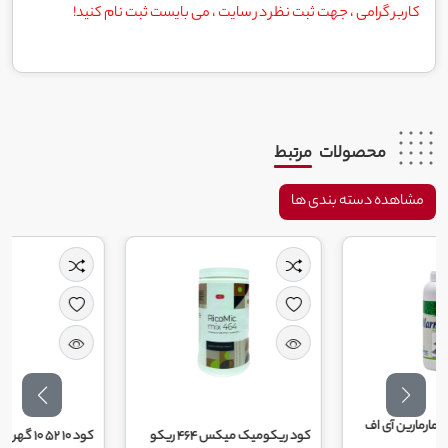
کاربر گرامی ، جهت ثبت نظر در سایت ، می بایست ثبت نام کنید!
محصولات
مرتبط
مشاهده دسته بندی ها
ی اف
کود ریکومیک میکس 464 ریکو
کود 10 52 10 گهر زای یزد