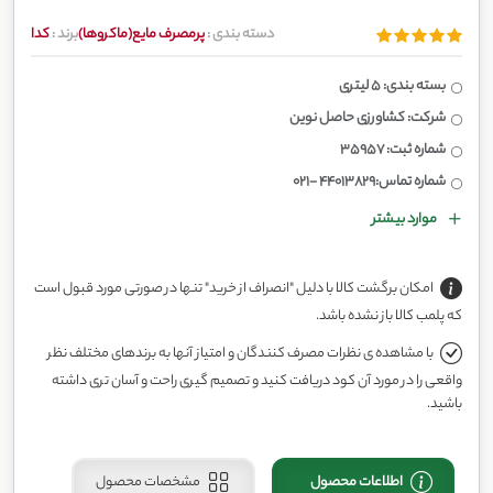
دسته بندی :
پرمصرف مایع(ماکروها)
برند :
کدا
بسته بندی: 5 لیتری
شرکت: کشاورزی حاصل نوین
شماره ثبت: 35957
شماره تماس:44013829 -021
موارد بیشتر
امکان برگشت کالا با دلیل "انصراف از خرید" تنها در صورتی مورد قبول است
که پلمب کالا باز نشده باشد.
با مشاهده ی نظرات مصرف کنندگان و امتیاز آنها به برندهای مختلف نظر
واقعی را در مورد آن کود دریافت کنید و تصمیم گیری راحت و آسان تری داشته
باشید.
اطلاعات محصول
مشخصات محصول