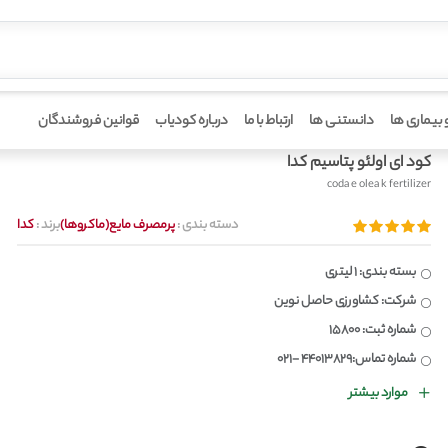
 بیماری ها
دانستنی ها
ارتباط با ما
درباره کودیاب
قوانین فروشندگان
کود ای اولئو پتاسیم کدا
coda e olea k fertilizer
دسته بندی :
پرمصرف مایع(ماکروها)
برند :
کدا
بسته بندی: 1 لیتری
شرکت: کشاورزی حاصل نوین
شماره ثبت: 15800
شماره تماس:44013829 -021
موارد بیشتر