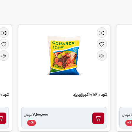
کود 20 20 20 گهر زای یزد
7,100,000
تومان
0%