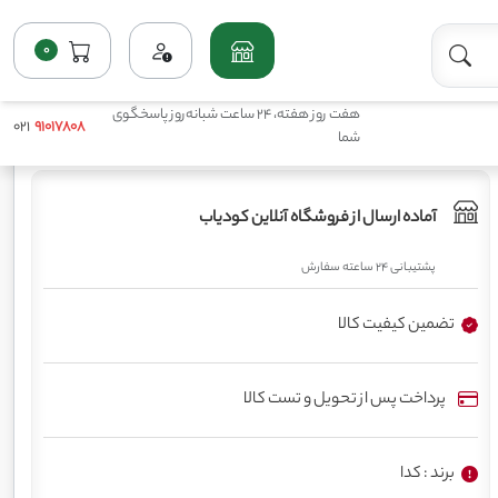
0
خانه
فروشگاه
پرمصرف مایع(ماکروها)
کود ای اولئو پتاسیم کدا
هفت روز هفته، 24 ساعت شبانه‌روز پاسخگوی
021
91017808
شما
آماده ارسال از فروشگاه آنلاین کودیاب
پشتیبانی 24 ساعته سفارش
تضمین کیفیت کالا
پرداخت پس از تحویل و تست کالا
برند : کدا