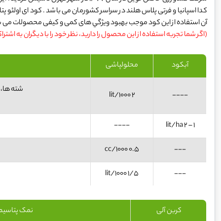
کدا اسپانیا و فرتی پلاس هلند در سراسر کشورمان می باشد . کود ای اولئو پ
آن استفاده از این کود موجب بهبود ويژگي های كمی و كيفی محصولات می 
(اگر شما تجربه استفاده از این محصول را دارید، نظر خود را با دیگران به اشترا
آبکود
محلولپاشی
شته ها، 
2 lit/1000
----
----
1 – 2 lit/ha
0.5 cc/1000
---
1/5 lit/1000
---
کربن آلی
نمک پتاسیم