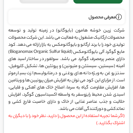
معرفی محصول
شرکت زرین خوشه هامون (بایوگانو) در زمینه تولید و توسعه
محصولات ارگانیک مشغول به فعالیت می باشد. این شرکت محصولات
تولیدی خود را با برند ارگانو و بایوگانومکس به بازار ارائه می دهد. کود
مایع گوگرد آلی بایوگانومکس (Bioganomax Organic Sulfur liquid)
دارای عنصر پرمصرف گوگرد می باشد. سولفور در ساختار اسید های
آمینه (سیستین، سیستئن و متیونین) و پروتئین ها، تشکیل کلروفیل،
سنتز روغن به ویژه دانه های روغنی و در متابولیسم ازت بسیار موثر
است. از مزایای این کود می توان به افزایش میزان پروتیین ها و ویتامین
ها، افزایش مقاومت گیاه به سرما، اصلاح خاک های آهکی و قلیایی،
اسیدی شدن محیط رایزوسفر به واسطه اکسیداسیون گوگرد، افزایش
حلالیت و جذب عناصر غذایی از خاک و دارای خاصیت قارچ کشی و
نماتدکشی و دورکنندگی آفات می باشد.
(اگر شما تجربه استفاده از این محصول را دارید، نظر خود را با دیگران به
اشتراک بگذارید.)