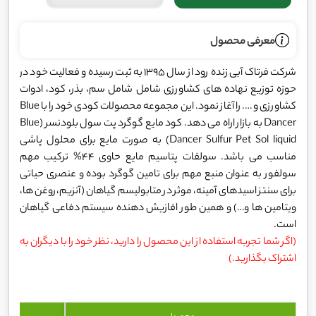
معرفی محصول
شرکت فرتاک آبی زنده رود از سال 1395 به ثبت رسیده و فعالیت خود در
حوزه توزیع نهاده های کشاورزی شامل شامل سم، بذر، کود، ادوات
کشاورزی و …. را آغاز نمود. این مجموعه محصولات کودی خود را با Blue
Dancer به بازار اراه می دهد. کود مایع گوگرد پت سول بلودنسر (Blue
Dancer Sulfur Pet Sol liquid) به صورت مایع برای محلول پاشی
مناسب می باشد. سولفات پتاسیم مایع حاوی 44% ترکیب مهم
سولفور به عنوان منبع مهم برای تامین گوگرد بوده و عنصری حیاتی
برای سنتز اسیدهای آمینه، موثر در متابولیسم گیاهان (آنزیم،روغن ها،
ویتامین ها و…) و همین طور افازیش دهنده سیستم دفاعی گیاهان
است.
(اگر شما تجربه استفاده از این محصول را دارید، نظر خود را با دیگران به
اشتراک بگذارید.)