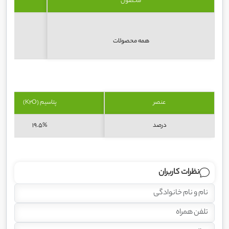
محصول
همه محصولات
عنصر
پتاسیم (K2O)
درصد
19.5%
نظرات کاربران