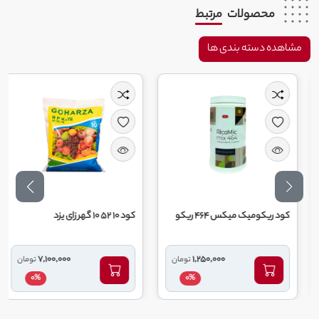
محصولات
مرتبط
مشاهده دسته بندی ها
کود ریکومیک میکس 464 ریکو
کود 10 52 10 گهر زای یزد
7,100,000
1,250,000
تومان
تومان
0%
0%