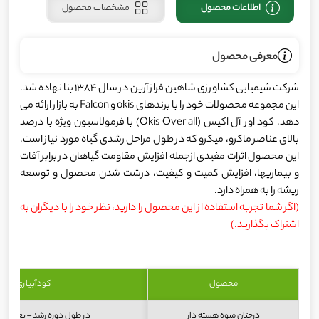
اطلاعات محصول
مشخصات محصول
معرفی محصول
شرکت شیمیایی کشاورزی شاهین فراز آرین در سال 1384 بنا نهاده شد.
این مجموعه محصولات خود را با برندهای okis و Falcon به بازار ارائه می
دهد. کود اور آل اکیس (Okis Over all) با فرمولاسیون ویژه با درصد
بالای عناصر ماکرو، میکرو که در طول مراحل رشدی گیاه مورد نیاز است.
این محصول اثرات مفیدی ازجمله افزایش مقاومت گیاهان در برابر آفات
و بیماریها، افزایش کمیت و کیفیت، درشت شدن محصول و توسعه
ریشه را به همراه دارد.
(اگر شما تجربه استفاده از این محصول را دارید، نظر خود را با دیگران به
اشتراک بگذارید.)
محصول
کودآبیاری
درختان میوه هسته دار
در طول دوره رشد – بعد میو