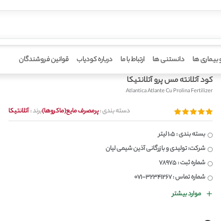
 بیماری ها
دانستنی ها
ارتباط با ما
درباره کودیاب
قوانین فروشندگان
کود آتلانته مس پرو آتلانتیکا
Atlantica Atlante Cu Prolina Fertilizer
دسته بندی :
پرمصرف مایع(ماکروها)
برند :
آتلانتیکا
بسته بندی : 1،5 لیتر
شرکت: تولیدی و بازرگانی آذین شیمی لیان
شماره ثبت : 78975
شماره تماس : 32341267-071
موارد بیشتر