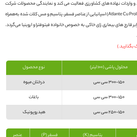
لید و واردات نهاده های کشاورزی فعالیت می کند و نمایندگی محصولات شرکت
آتلانتیکا اگریکلا اسپانیایی را در ایران دارد. کود آتلانته مس پرو آتلانتیکا (Atlante Cu Prolina) اسپانیایی از عناصر فسفر، پتاسیم و مس کلات شده به‌همراه
ر قارچ های بیماری زای خاکی به خصوص خانواده فیتوفترا و اروینیا می‌گردد.
ک بگذارید.)
محلول پاشی (100 لیتر)
نوع محصول
300-150 سی سی
درختان میوه
300-150 سی سی
باغات
250-150 سی سی
هیدروپونیک
پتاسیم (K)
فسفر (P)
عنصر