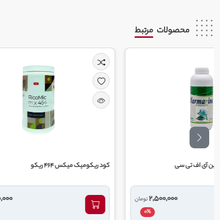
محصولات
مرتبط
کود ریکومیک میکس 464 ریکو
کود 10 52 10 گهر زای یزد
1,250,000
ومان
تومان
0%