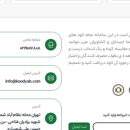
 است.در این سامانه تمام کود های
شماره تماس
 خریداران و کشاورزان عزیز بتوانید
02191017808
مقایسه کرده و یک انتخاب درست و
هده ی نظرات مصرف کنندگان و امتیاز
در مورد آن کود دریافت کنید و تصمیم
آدرس ایمیل
info@koodyab.com
آدرس
تهران محله نظام آباد شما
خبرنامه وارد کنید
شهید برادران فتاحی -ب
ثبت ایمیل
حسین علی شهریاری