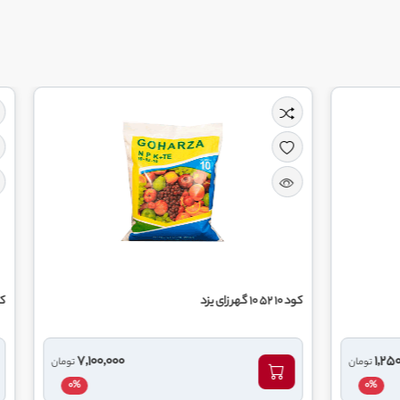
کود 20 20 20 گهر زای یزد
7,100,000
تومان
0%