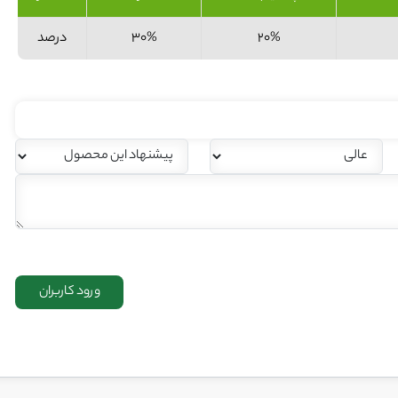
20%
30%
درصد