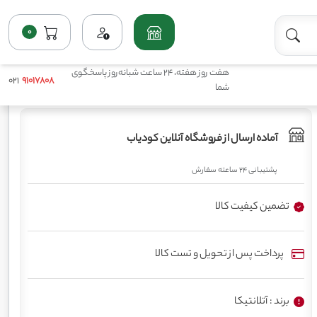
0
خانه
فروشگاه
پرمصرف مایع(ماکروها)
کود آتلانته مس پرو آتلانتیکا
هفت روز هفته، 24 ساعت شبانه‌روز پاسخگوی
021
91017808
شما
آماده ارسال از فروشگاه آنلاین کودیاب
پشتیبانی 24 ساعته سفارش
تضمین کیفیت کالا
پرداخت پس از تحویل و تست کالا
برند : آتلانتیکا