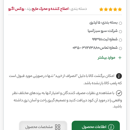
دسته بندی :
اصلاح کننده و محرک مایع
برند :
روکس اگرو
بسته بندی: 5 لیتری
شرکت: سرو سبز آسیا
شماره ثبت:99398
شماره تماس:37273880 -035
موارد بیشتر
امکان برگشت کالا با دلیل "انصراف از خرید" تنها در صورتی مورد قبول است
که پلمب کالا باز نشده باشد.
با مشاهده ی نظرات مصرف کنندگان و امتیاز آنها به برندهای مختلف نظر
واقعی را در مورد آن کود دریافت کنید و تصمیم گیری راحت و آسان تری داشته
باشید.
اطلاعات محصول
مشخصات محصول