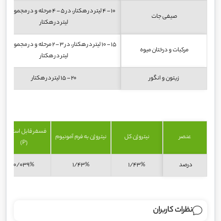
صیفی جات
لیتر در هکتار
مرکبات و درختان میوه
لیتر در هکتار
زیتون و انگور
20 – 15 لیتر در هکتار
فسفر قابل استفاده
عنصر
نیتروژن کل
نیتروژن به فرم آمونیوم
(P)
درصد
1/43%
1/43%
0/039%
نظرات کاربران