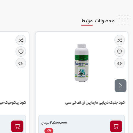
محصولات
مرتبط
رمارین آی اف تی سی
کود ریکومیک میکس 464 ریکو
000
2,500,000
تومان
0%