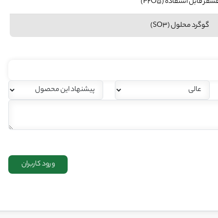
سفر قابل استفاده (P2O5)
گوگرد محلول (SO3)