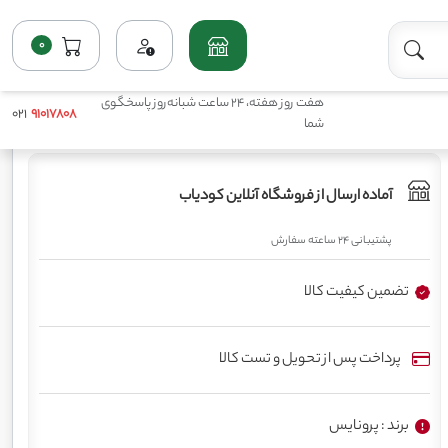
0
خانه
فروشگاه
پرمصرف مایع(ماکروها)
کود استارتر5 لیتری پرونایس
هفت روز هفته، 24 ساعت شبانه‌روز پاسخگوی
021
91017808
شما
آماده ارسال از فروشگاه آنلاین کودیاب
پشتیبانی 24 ساعته سفارش
تضمین کیفیت کالا
پرداخت پس از تحویل و تست کالا
برند : پرونایس