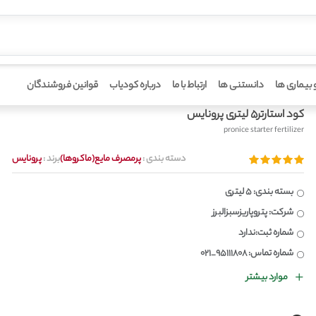
 بیماری ها
دانستنی ها
ارتباط با ما
درباره کودیاب
قوانین فروشندگان
کود استارتر5 لیتری پرونایس
pronice starter fertilizer
دسته بندی :
پرمصرف مایع(ماکروها)
برند :
پرونایس
بسته بندی: 5 لیتری
شرکت: پتروپاریزسبزالبرز
شماره ثبت:ندارد
شماره تماس: 95111808_021
موارد بیشتر