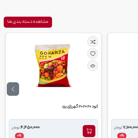
مشاهده دسته بندی ها
کود 20 20 20 گهر زای یزد
کود فروت ست اپیکا
4,450,000
تومان
0%