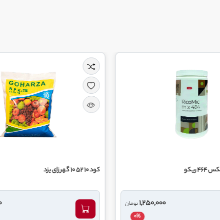
کود 10 52 10 گهر زای یزد
7,100,000
1,250,
تومان
تومان
0%
0%