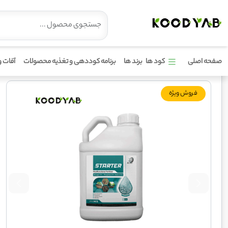
کود استارتر5 لیتری پرونایس
صفحه اصلی
کود ها
برند ها
برنامه کوددهی و تغذیه محصولات
آفات و
فروش ویژه