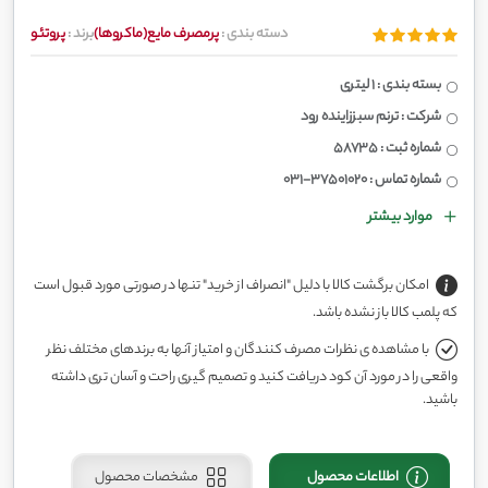
دسته بندی :
پرمصرف مایع(ماکروها)
برند :
پروتئو
بسته بندی : 1 لیتری
شرکت : ترنم سبززاینده رود
شماره ثبت : 58735
شماره تماس : 37501020-031
موارد بیشتر
امکان برگشت کالا با دلیل "انصراف از خرید" تنها در صورتی مورد قبول است
که پلمب کالا باز نشده باشد.
با مشاهده ی نظرات مصرف کنندگان و امتیاز آنها به برندهای مختلف نظر
واقعی را در مورد آن کود دریافت کنید و تصمیم گیری راحت و آسان تری داشته
باشید.
اطلاعات محصول
مشخصات محصول