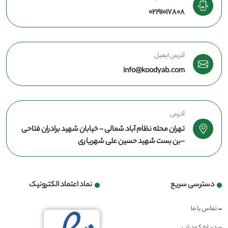
02191017808
آدرس ایمیل
info@koodyab.com
آدرس
تهران محله نظام آباد شمالی - خیابان شهید برادران فتاحی
-بن بست شهید حسین علی شهریاری
دسترسی سریع
نماد اعتماد الکترونیک
تماس با ما
درباره کودیاب