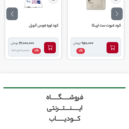
کود فروت ست اپیکا
کود اوره فوس آنورل
22,000,000
950,000
تومان
تومان
23,540,000
7%
0%
فروشــــــگــــــاه
ایــــــنــــتـــرنتی
کـــودیـــــــاب