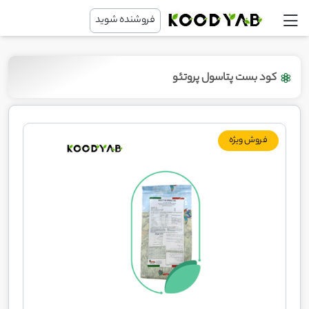
فروشنده شوید
کود بست پتاسول پروتئو
فروش ویژه