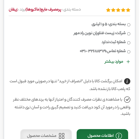
دسته بندی :
پرمصرف مایع(ماکروها)
برند :
زیفان
بسته بندی: 5 و 1 لیتری
شرکت: زیست فناوران نوین رادمهر
شماره ثبت:ندارد
شماره تماس:32688379 -031
موارد بیشتر
امکان برگشت کالا با دلیل "انصراف از خرید" تنها در صورتی مورد قبول است
که پلمب کالا باز نشده باشد.
با مشاهده ی نظرات مصرف کنندگان و امتیاز آنها به برندهای مختلف نظر
واقعی را در مورد آن کود دریافت کنید و تصمیم گیری راحت و آسان تری داشته
باشید.
اطلاعات محصول
مشخصات محصول