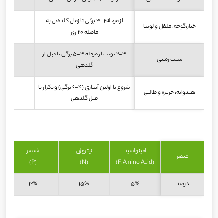
از مرحله2-3 برگی تا زمان گلدهی به
خیار،گوجه، فلفل و لوبیا
فاصله 20 روز
2-3 نوبت از مرحله 3-5 برگی تا قبل از
سیب زمینی
گلدهی
شروع با اولین آبیاری (4-6 برگی) و تکرار تا
هندوانه، خربزه و طالبی
قبل گلدهی
امینواسید
نیتروژن
فسفر
عنصر
(P)
(N)
(F.Amino Acid)
درصد
5%
15%
12%